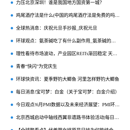
力压北京深圳！谁是我国地方国资第一城？
鸡尾酒疗法是什么(中国的鸡尾酒疗法是免费的吗)_当前热议
全球热消息：庆祝元旦手抄报_庆祝元旦
环球观点：氨茶碱吃了有什么副作用_氨茶碱的作用 吃氨茶碱的禁忌有哪些
理性看待市场波动，产业园区REITs渐回稳定 天天播报
青春“快闪”为党庆生
环球快资讯：夏季野钓大鲫鱼 河里怎样野钓大鲫鱼
每日消息!宝可梦：白金（关于宝可梦：白金介绍）
今日观点!6月PMI数据以及未来经济展望：PMI环比改善意味着什么？
北京西城启动中轴线西翼非遗路书体验活动|每日焦点