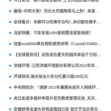
今日关注：丽人丽妆总股本_上交所回应丽人丽妆
暴雨+中到大雨！河北大范围降雨马上到！未来三天……
全球看点：孕期可以吃佛手瓜吗?_孕妇能吃佛手瓜吗
当前快播：汽车安装ABS是刚需还是智商税？
佳能eos4000d单反相机使用说明（CanonEOS40D数码单反超级手册）-最新消息
【全球报资讯】这些适合夏天的国风单品千万别错过！混搭创新时髦值满分，还凉快
洪城环境: 江西洪城环境股份有限公司2022年年度权益分派实施公告
环球快讯:海天味业九年分红累计超200亿元
中央网信办：“清朗·2023年暑期未成年人网络环境整治”专项行动启动
虎丘街道多措并举提升党员教育管理实效_天天微速讯
安徽蚌埠龙湖大桥铁皮围挡已拆 音乐节当天将交通管制-今日精选