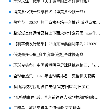
环球关注：微单（关于微单的基本详情介绍）
博美多少钱一只茶杯犬（博美多少钱一只）
热推荐：2023年热门盲盒开箱平台推荐 游戏盲盒开箱平台大全
路漫漫其修远兮吾将上下而求索什么意思_wxg什么意思|天天新资讯
【利率债发行结果】23山东38票面利率为2.7200%
低烧是多少度_多少度算低烧_全球快消息
环球今头条！中国香港明星足球队抵达榕江，与村超友谊赛还在审批中
全球看热讯：1973年金球奖排名：克鲁伊夫获奖，佐夫、盖德穆勒、贝肯鲍尔上榜
多所高校将停用微信支付 官方回应-每日关注
“瓦格纳事件”后，普京前往达吉斯坦共和国视察，接受小女孩合影请求 最新
三穗县：抓抗旱保生产促增收 天天精选