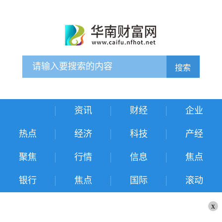
搜索
资讯
财经
企业
热点
经济
科技
产经
聚焦
行情
信息
焦点
银行
焦点
国际
滚动
x