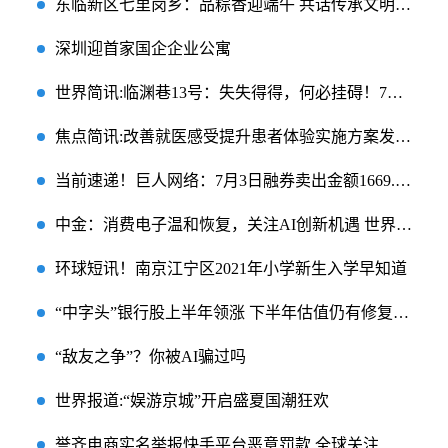
东临新区七里岗乡：品粽香迎端午 共话传承文明 焦点讯息
深圳迎首家国企企业公寓
世界简讯:临渊巷13号：失失得得，何必挂碍！7月第一周强势板块和个股整理
焦点简讯:改善就医感受提升患者体验实施方案发布 再造门诊流程 探索“先诊疗后付费”
当前速递！巨人网络：7月3日融券卖出金额1669.32万元，占当日流出金额的1.59%
中金：消费电子温和恢复，关注AI创新机遇 世界观察
环球短讯！南京江宁区2021年小学新生入学早知道
“中字头”银行股上半年领涨 下半年估值仍有修复空间
“敌友之争”？你被AI骗过吗
世界报道:“娱游京城”开启盛夏国潮狂欢
誉齐电商实名举报快手平台恶意罚款 全球关注