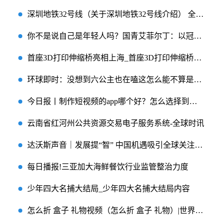
深圳地铁32号线（关于深圳地铁32号线介绍） 全球新要闻
你不是说自己是年轻人吗？国青艾菲尔丁：以冠军为目标，以进军世界杯为目标 每日动态
首座3D打印伸缩桥亮相上海_首座3D打印伸缩桥亮相上海 全球热推荐
环球即时：没想到六公主也在嗑这怎么能不算是同台呢……_热点
今日报丨制作短视频的app哪个好？怎么选择到合适的app？
云南省红河州公共资源交易电子服务系统-全球时讯
达沃斯声音｜发展提“智” 中国机遇吸引全球关注-今日聚焦
每日播报!三亚加大海鲜餐饮行业监管整治力度
少年四大名捕大结局_少年四大名捕大结局内容
怎么折 盒子 礼物视频（怎么折 盒子 礼物）|世界球精选