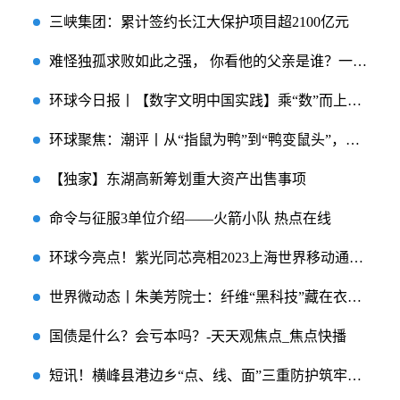
三峡集团：累计签约长江大保护项目超2100亿元
难怪独孤求败如此之强， 你看他的父亲是谁？一招击败剑神卓不凡
环球今日报丨【数字文明中国实践】乘“数”而上，山东跑出加“数”度
环球聚焦：潮评丨从“指鼠为鸭”到“鸭变鼠头”，食堂怎成了信任重灾区？
【独家】东湖高新筹划重大资产出售事项
命令与征服3单位介绍——火箭小队 热点在线
环球今亮点！紫光同芯亮相2023上海世界移动通信大会
世界微动态丨朱美芳院士：纤维“黑科技”藏在衣食住行里
国债是什么？会亏本吗？-天天观焦点_焦点快播
短讯！横峰县港边乡“点、线、面”三重防护筑牢反诈防线