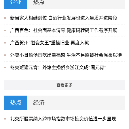
企业
热点
新当家人相继到位 白酒行业发展也进入量质并进阶段
广西百色：社会面基本清零 健康码转码工作有序开展
广西贺州“碰瓷女王”重操旧业 再度入狱
外卖小哥热汤圆吃出幸福感 生活不易愿被社会温柔以待
冬奥邂逅元宵：外籍主播侨乡浙江文成“闹元宵”
查看更多
热点
经济
北交所股票纳入跨市场指数市场投资价值进一步显现