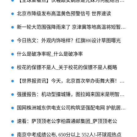
【全球聚看点】伏羲跟女娲原是兄妹为何能结合？他们向苍天祈求时，有什么指示？
北京市降级发布高温黄色预警信号 世界速读
新一轮大范围强降雨来了 京津冀等地高温将短暂减弱
今日热文：外观内饰啥样？红旗H6设计草图曝光
什么是破净率呢_什么是破净率
校花的保镖不是人_关于校花的保镖不是人概略
【世界报资讯】今天，北京首次举办街舞大赛！参与者绝大多数是孩子
强援报告：机动型撞城锤，图拉姆来国米是明智的选择 天天新动态
国网株洲城东供电支公司构筑坚强配电网 护航居民清凉度夏
速看：萨顶顶老公李柏霖通邮集团_萨顶顶老公
南京中考成绩公布, 650分以上 552人!-环球观热点