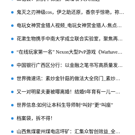
鬼灭之刃神级cos，伊之助还原，香奈乎惊艳，祢豆子超治愈！_天天新消息
电玩女神赏金猎人视频_电玩女神赏金猎人-焦点简讯
花漱生物携手中南大学成立联合实验室，聚焦再生医学技术领域新发展
“在线玩家第一名” Nexon大型PvP游戏《Warhaven》在Steam新品节表现突出
中国银行广西区分行：以金融之笔书写高质量发展“新答卷”
世界微速讯：素炒金针菇的做法大全窍门_素炒金针菇
又一对明星夫妻被曝离婚！结婚9年育有一儿一女，离婚原因令人唏嘘
世界信息:如何让本科生导师制“叫好”更“叫座”
档案袋，拆不得！
山西焦煤霍州煤电店坪矿：汇集众智创效益_全球今热点