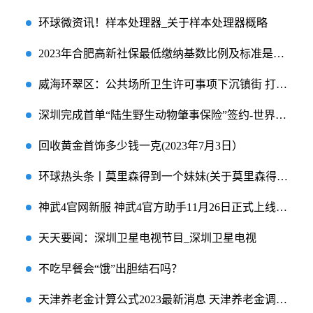
环球微资讯！样本处理器_关于样本处理器概略
2023年合肥高新社保最低缴纳基数比例及标准是多少-天天新资讯
威海环翠区：公共场所卫生许可事项下沉镇街 打造群众家门口“政务工程”
深圳完成首单“陆生野生动物肇事保险”签约-世界信息
回收黄金首饰多少钱一克(2023年7月3日）
环球热头条丨莫里森得到一个妹妹(关于莫里森得到一个妹妹的简介)
神武4官网新服 神武4官方助手11月26日正式上线 焦点讯息
天天要闻：深圳卫星电视节目_深圳卫星电视
不吃早餐会“饿”出胆结石吗？
天津养老金计算公式2023最新消息 天津养老金调整方案将公布！