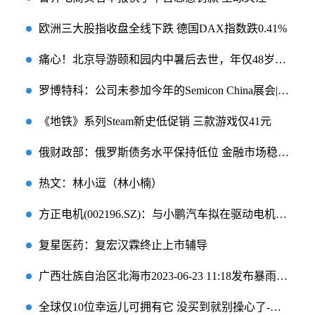
欧洲三大股指收盘全线下跌 德国DAX指数跌0.41%
痛心！北京导游颐和园内中暑后去世，年仅48岁！高温天数创纪录，真是“史上最热一年”？专家提醒… 速递
罗博特科：公司未参加今年的Semicon China展会|今日热讯
《地铁》系列Steam新史低促销 三款游戏仅41元
俄财政部：俄罗斯债务水平保持低位 金融市场稳定 世界今热点
热文：林小逗（林小楠）
方正电机(002196.SZ)：与小鹏汽车拟在驱动电机等领域开展战略合作
复星医药：复宏汉霖终止上市辅导
广西壮族自治区北海市2023-06-23 11:18发布暴雨橙色预警-天天观速讯
全球仅10位幸运儿可拥有它 没买到就别操心了-新视野