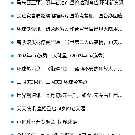
马来西亚预计明年石油产量将达到峰值|环球新资讯
民进党当局继续阻挠两岸直航点复航，国台办回应
环球快资讯丨绿营政客炒作台军节目出现大陆用语“质量” 国台办回应
离队滚蛋或停赛严惩！当世第二人成笑柄，10天倒计时，皇马拒帮忙-世界快消息
2002年nba选秀十大球星（2002年nba选秀）
环球热消息：《街娃儿》：躁动不安的年轻人，无可奈何的命运
三国志3秘籍_三国志3 环球今热点
世界观速讯丨本月初5元一斤，如今2元左右！西瓜大降价了，这种吃法成爆款
天天快讯:直播重启24岁的老天涯
卢雍政召开专题会_世界速读