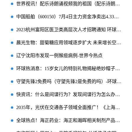
世界视讯！配乐诗朗诵视频我的祖国（配乐诗朗诵视频制作）
中国船舶（600150）7月4日主力资金净卖出4.33亿元 全球简讯
2023杭州富阳区医卫类高层次人才招聘通知 环球观点
晨光生物：甜菊糖应用领域逐步扩大 未来增长空间巨大
辽宁沈阳市发现一例猴痘病例-世界今热点
环球热消息：15岁女儿的特别礼物揭秘绝妙帽子绘画技巧
守望先锋2免费吗（守望先锋2是免费的吗）-环球快讯
快资讯：什么是间谍行为？发现间谍行为怎么办？一文了解→
2035年，光伏在交通各子领域全面推广！《上海交通领域光伏推广应用实施方案》发布|今日观点
全球热点！海正药业：海正和瀚晖相关制剂产品集采工作基本完成 整体制剂业务经受住了冲击