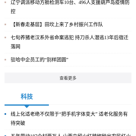
辽宁调派移动方舱检测车10台、496人支援葫芦岛疫情防
控
【新春走基层】田坎上来了乡村振兴工作队
七旬养猪老汉系外省命案逃犯 持刀杀人潜逃13年后宿迁
落网
驻哈中企员工的“别样团圆”
查看更多
科技
线上化适老绝不仅限于“把手机字体变大” 适老化服务有
待突破