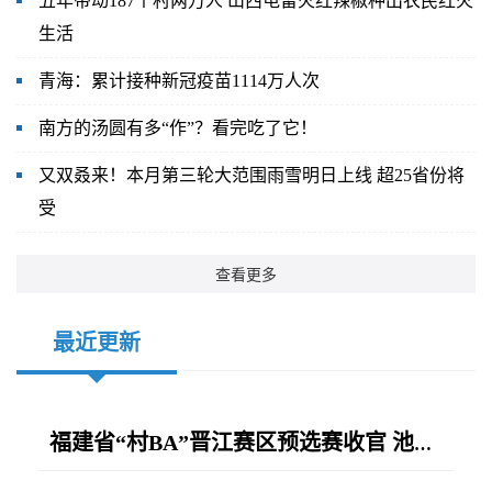
五年带动187个村两万人 山西屯留火红辣椒种出农民红火
生活
青海：累计接种新冠疫苗1114万人次
南方的汤圆有多“作”？看完吃了它！
又双叒来！本月第三轮大范围雨雪明日上线 超25省份将
受
查看更多
最近更新
福建省“村BA”晋江赛区预选赛收官 池店队主场作战强势问鼎