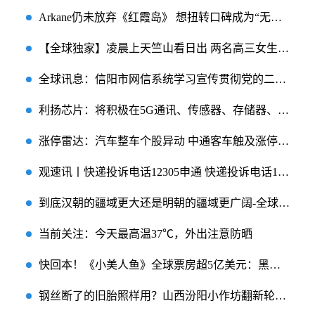
Arkane仍未放弃《红霞岛》 想扭转口碑成为“无人深空”
【全球独家】凌晨上天竺山看日出 两名高三女生迷路
全球讯息：信阳市网信系统学习宣传贯彻党的二十大精神暨网信工作培训班圆满结束
利扬芯片：将积极在5G通讯、传感器、存储器、高算力、AIoT、汽车电子等领域的芯片测试产能投入
涨停雷达：汽车整车个股异动 中通客车触及涨停|全球今日讯
观速讯丨快递投诉电话12305申通 快递投诉电话12305
到底汉朝的疆域更大还是明朝的疆域更广阔-全球实时
当前关注：今天最高温37℃，外出注意防晒
快回本！《小美人鱼》全球票房超5亿美元：黑美人鱼感谢大家支持和呵护-世界快播报
钢丝断了的旧胎照样用？山西汾阳小作坊翻新轮胎调查_全球聚看点