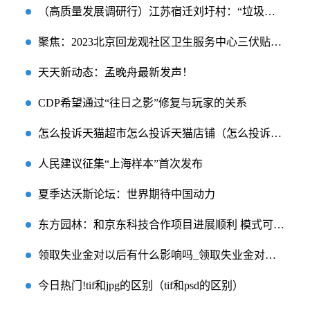
（高质量发展调研行）江苏宿迁刘圩村：“垃圾村”嬗变中国美丽休闲乡村
聚焦：2023北京回龙观社区卫生服务中心三伏贴预约时间及电话
天天新动态：孟晚舟最新发声！
CDP希望通过“往日之影”修复与玩家的关系
怎么投诉天猫超市怎么投诉天猫店铺（怎么投诉天猫超市）
人民建议征集“上海样本”首次发布
夏季达沃斯论坛：世界期待中国动力
东方园林：和京东科技合作项目进展顺利 模式可复制
领取失业金对以后有什么影响吗_领取失业金对以后有什么影响
今日热门!tif和jpg的区别（tif和psd的区别）