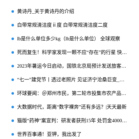
黄诗丹_关于黄诗丹的介绍
白带常规清洁度ⅱ度 白带常规清洁度二度
lb是什么单位多少kg（lb是什么单位） 全球观察
死而复生！科学家发现一颗不应“存在”的行星 快资讯
2023年暑运今日启动，国铁北京局预计发送旅客7115万人次-每日信息
“七一”建党节丨透过老照片 见证济宁沧桑巨变_当前头条
环球要闻：＠郑州市民，第二轮市投集市农产品消费券追加到15000张
大数据时代，距离“数字裸奔”还有多远？|天天最新
猫版“药神”案宣判：研发者获刑15年 处罚金4000万元-环球速看料
世界百事通！亚钾，我出发了