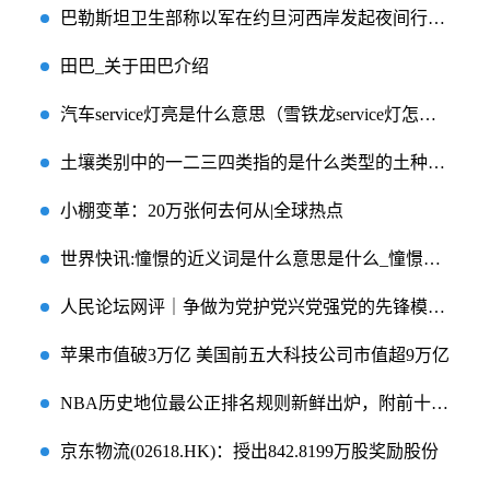
巴勒斯坦卫生部称以军在约旦河西岸发起夜间行动 至少1人死亡|环球聚看点
田巴_关于田巴介绍
汽车service灯亮是什么意思（雪铁龙service灯怎么消除？）_每日热点
土壤类别中的一二三四类指的是什么类型的土种（土壤类别中的一二三四类指的是什么类型的土）
小棚变革：20万张何去何从|全球热点
世界快讯:憧憬的近义词是什么意思是什么_憧憬的近义词是什么
人民论坛网评｜争做为党护党兴党强党的先锋模范_每日快讯
苹果市值破3万亿 美国前五大科技公司市值超9万亿
NBA历史地位最公正排名规则新鲜出炉，附前十大巨星历史地位排名
京东物流(02618.HK)：授出842.8199万股奖励股份