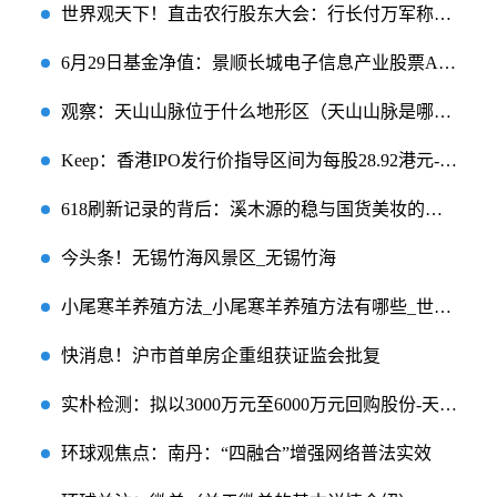
世界观天下！直击农行股东大会：行长付万军称努力为股东提供长期稳健回报
6月29日基金净值：景顺长城电子信息产业股票A最新净值1.1759，涨0.13%
观察：天山山脉位于什么地形区（天山山脉是哪两个省的分界线）
Keep：香港IPO发行价指导区间为每股28.92港元-61.46港元 微头条
618刷新记录的背后：溪木源的稳与国货美妆的变 每日资讯
今头条！无锡竹海风景区_无锡竹海
小尾寒羊养殖方法_小尾寒羊养殖方法有哪些_世界新消息
快消息！沪市首单房企重组获证监会批复
实朴检测：拟以3000万元至6000万元回购股份-天天快看
环球观焦点：南丹：“四融合”增强网络普法实效