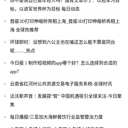
你不是说自己是年轻人吗？国青艾菲尔丁：以冠军为目
标，以进军世界杯为目标 每日动态
首座3D打印伸缩桥亮相上海_首座3D打印伸缩桥亮相上
海 全球热推荐
环球即时：没想到六公主也在嗑这怎么能不算是同台
呢……_热点
今日报丨制作短视频的app哪个好？怎么选择到合适的
app？
云南省红河州公共资源交易电子服务系统-全球时讯
达沃斯声音｜发展提“智” 中国机遇吸引全球关注-今日聚
焦
每日播报!三亚加大海鲜餐饮行业监管整治力度