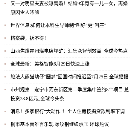
又一对明星夫妻被曝离婚！结婚9年育有一儿一女，离婚
原因令人唏嘘
世界信息:如何让本科生导师制“叫好”更“叫座”
档案袋，拆不得！
山西焦煤霍州煤电店坪矿：汇集众智创效益_全球今热点
全球最新：美格智能6月29日快速上涨
旅法大熊猫幼仔“圆梦”回国时间推迟至7月25日 全球播报
市州观察丨遂宁市河东新区第二季度集中签约8个项目 总
投资28.8亿元_全球今头条
消息！多家银行“大动作”！个人住房按揭贷款利率下调
钢市基本面难言乐观 螺纹钢继续承压-环球热议