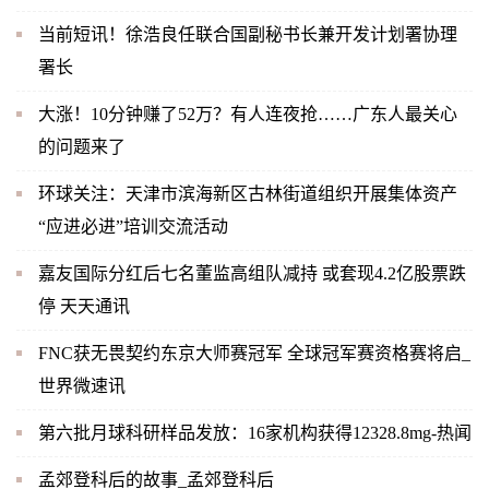
当前短讯！徐浩良任联合国副秘书长兼开发计划署协理
署长
大涨！10分钟赚了52万？有人连夜抢……广东人最关心
的问题来了
环球关注：天津市滨海新区古林街道组织开展集体资产
“应进必进”培训交流活动
嘉友国际分红后七名董监高组队减持 或套现4.2亿股票跌
停 天天通讯
FNC获无畏契约东京大师赛冠军 全球冠军赛资格赛将启_
世界微速讯
第六批月球科研样品发放：16家机构获得12328.8mg-热闻
孟郊登科后的故事_孟郊登科后