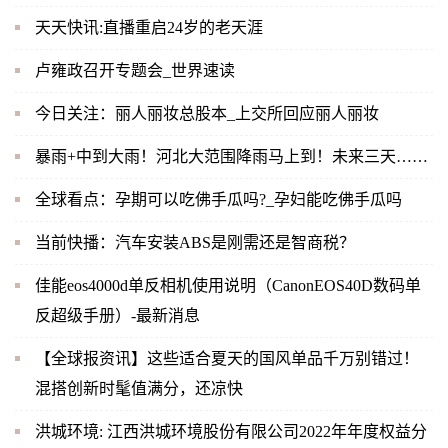
天天快讯:直播重启24岁的老天涯
卢雍政召开专题会_世界速读
今日关注：丽人丽妆总股本_上交所回应丽人丽妆
暴雨+中到大雨！河北大范围降雨马上到！未来三天……
全球看点：孕期可以吃佛手瓜吗?_孕妇能吃佛手瓜吗
当前快播：汽车安装ABS是刚需还是智商税？
佳能eos4000d单反相机使用说明（CanonEOS40D数码单
反超级手册）-最新消息
【全球报资讯】这些适合夏天的国风单品千万别错过！
混搭创新时髦值满分，还凉快
洪城环境: 江西洪城环境股份有限公司2022年年度权益分