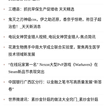
三穗县：抓抗旱保生产促增收 天天精选
鬼灭之刃神级cos，伊之助还原，香奈乎惊艳，祢豆子超
治愈！_天天新消息
电玩女神赏金猎人视频_电玩女神赏金猎人-焦点简讯
花漱生物携手中南大学成立联合实验室，聚焦再生医学
技术领域新发展
“在线玩家第一名” Nexon大型PvP游戏《Warhaven》在
Steam新品节表现突出
中国银行广西区分行：以金融之笔书写高质量发展“新答
卷”
世界微速讯：素炒金针菇的做法大全窍门_素炒金针菇