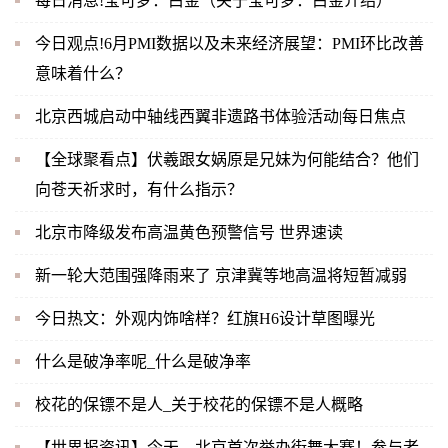
每日消息!宝可梦：白金（关于宝可梦：白金介绍）
今日观点!6月PMI数据以及未来经济展望：PMI环比改善
意味着什么？
北京西城启动中轴线西翼非遗路书体验活动|每日焦点
【全球聚看点】伏羲跟女娲原是兄妹为何能结合？他们
向苍天祈求时，有什么指示？
北京市降级发布高温黄色预警信号 世界速读
新一轮大范围强降雨来了 京津冀等地高温将短暂减弱
今日热文：外观内饰啥样？红旗H6设计草图曝光
什么是破净率呢_什么是破净率
校花的保镖不是人_关于校花的保镖不是人概略
【世界报资讯】今天，北京首次举办街舞大赛！参与者