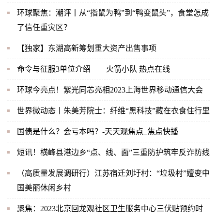
环球聚焦：潮评丨从“指鼠为鸭”到“鸭变鼠头”，食堂怎成
了信任重灾区？
【独家】东湖高新筹划重大资产出售事项
命令与征服3单位介绍——火箭小队 热点在线
环球今亮点！紫光同芯亮相2023上海世界移动通信大会
世界微动态丨朱美芳院士：纤维“黑科技”藏在衣食住行里
国债是什么？会亏本吗？-天天观焦点_焦点快播
短讯！横峰县港边乡“点、线、面”三重防护筑牢反诈防线
（高质量发展调研行）江苏宿迁刘圩村：“垃圾村”嬗变中
国美丽休闲乡村
聚焦：2023北京回龙观社区卫生服务中心三伏贴预约时