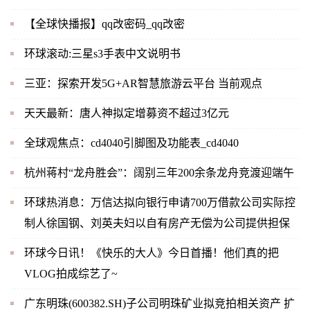
【全球快播报】qq改密码_qq改密
环球滚动:三星s3手表中文说明书
三亚：探索开发5G+AR智慧旅游云平台 当前观点
天天最新：唐人神拟定增募资不超过3亿元
全球观焦点：cd4040引脚图及功能表_cd4040
杭州蒋村“龙舟胜会”：阔别三年200余条龙舟竞渡迎端午
环球热消息：万信达拟向银行申请700万借款公司实际控
制人徐国钢、刘英夫妇以自有房产无偿为公司提供担保
环球今日讯！《快乐的大人》今日首播！他们真的把
VLOG拍成综艺了~
广东明珠(600382.SH)子公司明珠矿业拟竞拍相关资产 扩