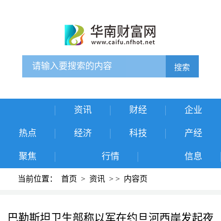
搜索
资讯
财经
企业
热点
经济
科技
产经
聚焦
行情
信息
当前位置：
首页
>
资讯
>
>
内容页
巴勒斯坦卫生部称以军在约旦河西岸发起夜