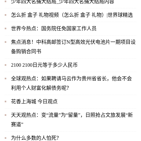
少年四大名捕大结局_少年四大名捕大结局内容
怎么折 盒子 礼物视频（怎么折 盒子 礼物）|世界球精选
世界今热点：国务院任免国家工作人员
焦点消息！中科高邮签订N型高效光伏电池片一期项目设
备购销合同书
2100 2100日元等于多少人民币
全球观热点：如果聘请马云作为贵州省省长，他会不会
利用个人财富化解债务呢？
花香上海城 今日观点
天天观热点：变“流量”为“留量”，日照抢占文旅发展“新
赛道”
为什么多数的人怕死？