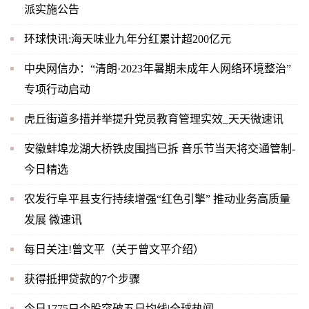
派实施公告
环球快讯:海天味业九年分红累计超200亿元
中央网信办：“清朗·2023年暑期未成年人网络环境整治”
专项行动启动
虎丘街道多措并举提升党员教育管理实效_天天微速讯
安徽蚌埠龙湖大桥铁皮围挡已拆 音乐节当天将交通管制-
今日精选
农发行阜平县支行持续增强“红色引擎” 推动业务高质量
发展 微速讯
每日关注!曾文平（关于曾文平介绍）
获得抵押贷款的7个步骤
今日1775只个股突破五日均线|全球热闻