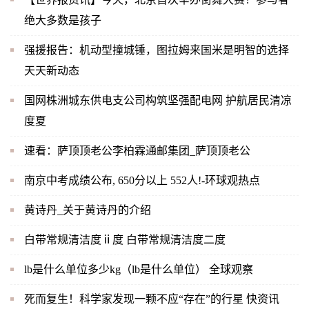
绝大多数是孩子
强援报告：机动型撞城锤，图拉姆来国米是明智的选择
天天新动态
国网株洲城东供电支公司构筑坚强配电网 护航居民清凉
度夏
速看：萨顶顶老公李柏霖通邮集团_萨顶顶老公
南京中考成绩公布, 650分以上 552人!-环球观热点
黄诗丹_关于黄诗丹的介绍
白带常规清洁度ⅱ度 白带常规清洁度二度
lb是什么单位多少kg（lb是什么单位） 全球观察
死而复生！科学家发现一颗不应“存在”的行星 快资讯