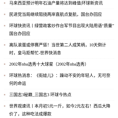
马来西亚预计明年石油产量将达到峰值|环球新资讯
民进党当局继续阻挠两岸直航点复航，国台办回应
环球快资讯丨绿营政客炒作台军节目出现大陆用语“质量”
国台办回应
离队滚蛋或停赛严惩！当世第二人成笑柄，10天倒计
时，皇马拒帮忙-世界快消息
2002年nba选秀十大球星（2002年nba选秀）
环球热消息：《街娃儿》：躁动不安的年轻人，无可奈
何的命运
三国志3秘籍_三国志3 环球今热点
世界观速讯丨本月初5元一斤，如今2元左右！西瓜大降
价了，这种吃法成爆款