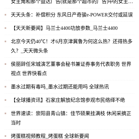
女主角和那个益达广告(就是那个超市的广告)中的女主角
是同一人吗？-当前快播
天天头条：补偿积分 东风日产奇骏e-POWER交付或延误
【天天新要闻】马兰士4400功放参数_马兰士4400
北京今天仍40℃！才6月京津冀鲁为何这么热？还得热多
久？_天天微头条
侯丽辞任宋城演艺董事会秘书兼证券事务代表职务 世界
视点 世界快看点
墨水过期有毒吗_墨水过期还能用吗 全球热讯
【全球播资讯】石家庄解放纪念馆参观市民络绎不绝
世界速读：崇阳县青山镇：佳节硕果挂满枝 休闲采摘正
当时
烤蛋糕视频教程_烤蛋糕 全球新要闻