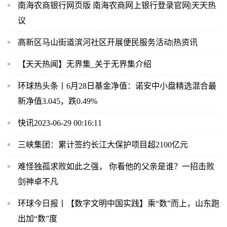
南海农商银行网页版 南海农商网上银行登录官网|天天热
议
高新区马山街道滨河社区开展便民服务活动|热资讯
【天天热闻】无界集_关于无界集介绍
环球热头条丨6月28日基金净值：诺安中小盘精选混合最
新净值3.045，跌0.49%
快讯2023-06-29 00:16:11
三峡集团：累计签约长江大保护项目超2100亿元
难怪独孤求败如此之强， 你看他的父亲是谁？一招击败
剑神卓不凡
环球今日报丨【数字文明中国实践】乘“数”而上，山东跑
出加“数”度