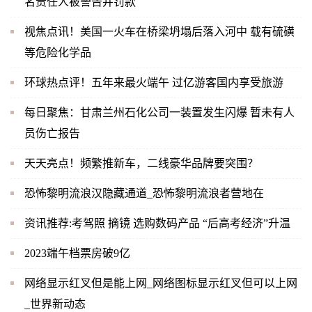
名责任人被警告并罚款
视焦点讯！美国一火车在桥梁坍塌后落入河中 载有硫磺
等危险化学品
环球热点评！五年来最火端午 过亿游客国内享受旅游
每日聚焦：甘肃兰州石化公司一装置发生闪爆 暂未有人
员伤亡报告
天天亮点！频繁推新车，二线豪华品牌要突围？
恐怖黎明流浪汉隐藏通道_恐怖黎明流浪者营地在
资讯推荐:考驾照 摘镜 选购数码产品 “后高考经济”升温
2023端午档票房破9亿
网络显示红叉但是能上网_网络图标显示红叉但可以上网
_世界新动态