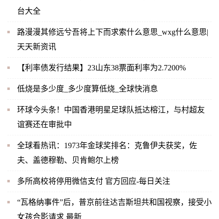
台大全
路漫漫其修远兮吾将上下而求索什么意思_wxg什么意思|
天天新资讯
【利率债发行结果】23山东38票面利率为2.7200%
低烧是多少度_多少度算低烧_全球快消息
环球今头条！中国香港明星足球队抵达榕江，与村超友
谊赛还在审批中
全球看热讯：1973年金球奖排名：克鲁伊夫获奖，佐
夫、盖德穆勒、贝肯鲍尔上榜
多所高校将停用微信支付 官方回应-每日关注
“瓦格纳事件”后，普京前往达吉斯坦共和国视察，接受小
女孩合影请求 最新