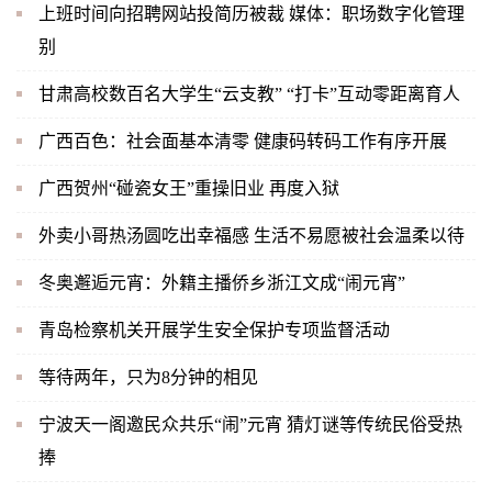
上班时间向招聘网站投简历被裁 媒体：职场数字化管理
别
甘肃高校数百名大学生“云支教” “打卡”互动零距离育人
广西百色：社会面基本清零 健康码转码工作有序开展
广西贺州“碰瓷女王”重操旧业 再度入狱
外卖小哥热汤圆吃出幸福感 生活不易愿被社会温柔以待
冬奥邂逅元宵：外籍主播侨乡浙江文成“闹元宵”
青岛检察机关开展学生安全保护专项监督活动
等待两年，只为8分钟的相见
宁波天一阁邀民众共乐“闹”元宵 猜灯谜等传统民俗受热
捧