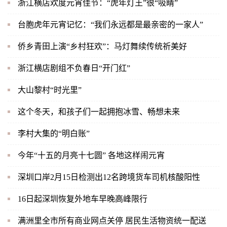
浙江横店欢度元宵佳节：“虎年灯王”很“吸睛”
台胞虎年元宵记忆：“我们永远都是最亲密的一家人”
侨乡青田上演“乡村狂欢”：马灯舞续传统祈美好
浙江横店剧组不负春日“开门红”
大山黎村“时光里”
这个冬天，和孩子们一起拥抱冰雪、畅想未来
李村大集的“明白账”
今年“十五的月亮十七圆” 各地这样闹元宵
深圳口岸2月15日检测出12名跨境货车司机核酸阳性
16日起深圳恢复外地车早晚高峰限行
满洲里全市所有商业网点关停 居民生活物资统一配送