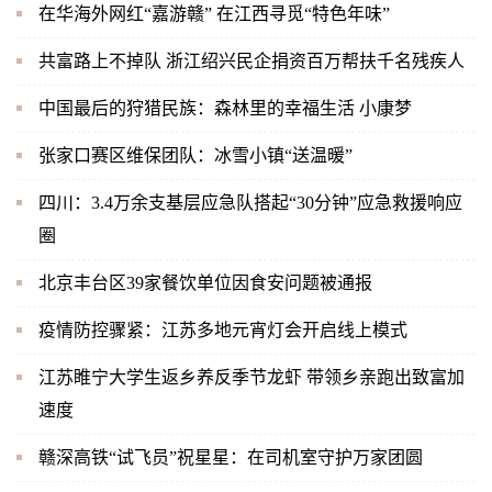
在华海外网红“嘉游赣” 在江西寻觅“特色年味”
共富路上不掉队 浙江绍兴民企捐资百万帮扶千名残疾人
中国最后的狩猎民族：森林里的幸福生活 小康梦
张家口赛区维保团队：冰雪小镇“送温暖”
四川：3.4万余支基层应急队搭起“30分钟”应急救援响应
圈
北京丰台区39家餐饮单位因食安问题被通报
疫情防控骤紧：江苏多地元宵灯会开启线上模式
江苏睢宁大学生返乡养反季节龙虾 带领乡亲跑出致富加
速度
赣深高铁“试飞员”祝星星：在司机室守护万家团圆