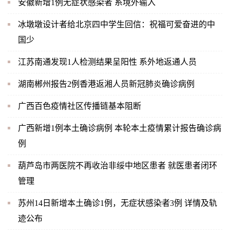
安徽新增1例无症状感染者 系境外输入
冰墩墩设计者给北京四中学生回信：祝福可爱奋进的中
国少
江苏南通发现1人检测结果呈阳性 系外地返通人员
湖南郴州报告2例香港返湘人员新冠肺炎确诊病例
广西百色疫情社区传播链基本阻断
广西新增1例本土确诊病例 本轮本土疫情累计报告确诊病
例
葫芦岛市两医院不再收治非绥中地区患者 就医患者闭环
管理
苏州14日新增本土确诊1例，无症状感染者3例 详情及轨
迹公布