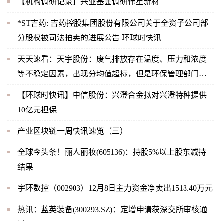
【机构调研记录】兴业基金调研伟星新材
*ST吉药: 吉药控股集团股份有限公司关于全资子公司部
分股权被司法拍卖的进展公告 环球时快讯
天天速看：天宇股份：废气排放存在温度、压力和浓度
等不稳定因素，出现分均值超标，但是环保管理部门关
注的是时均值，2022年11月公司未出现时均值超标，也
【环球时快讯】中信股份：兴澄合金拟对兴澄特种提供
未受到相关部门的处罚
10亿元担保
产业区块链一周快讯速览（三）
全球今头条！丽人丽妆(605136)：持股5%以上股东减持
结果
宇环数控（002903）12月8日主力资金净卖出1518.40万元
热讯：蓝英装备(300293.SZ)：定增申请获深交所审核通