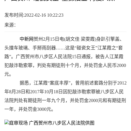
发布时间:2022-02-16 10:22:23
来源：
中新网
贺州2月15日电(胡文佳 梁雯霞)身趴引擎盖、
头撞车玻璃、手掰雨刮器……这是“碰瓷女王”江某霞之“套
路”。广西贺州市八步区人民法院15日通报，被告人江某霞
犯敲诈勒索罪，判处有期徒刑十个月，并处罚金人民币2000
元。
据悉，江某霞“案底丰厚”，曾用前述套路分别于2012
年8月28日和2017年10月18日因犯敲诈勒索罪被八步区人民
法院判处有期徒刑一年九个月，并处罚金2000元和有期徒刑
一年，并处罚金3000元。