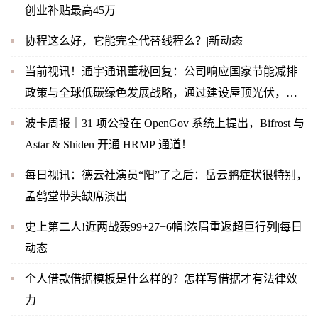
创业补贴最高45万
协程这么好，它能完全代替线程么？|新动态
当前视讯！通宇通讯董秘回复：公司响应国家节能减排
政策与全球低碳绿色发展战略，通过建设屋顶光伏，实
现企业内部绿色节能
波卡周报｜31 项公投在 OpenGov 系统上提出，Bifrost 与
Astar & Shiden 开通 HRMP 通道！
每日视讯：德云社演员“阳”了之后：岳云鹏症状很特别，
孟鹤堂带头缺席演出
史上第二人!近两战轰99+27+6帽!浓眉重返超巨行列|每日
动态
个人借款借据模板是什么样的？怎样写借据才有法律效
力