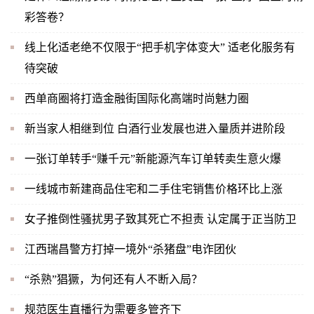
彩答卷？
线上化适老绝不仅限于“把手机字体变大” 适老化服务有
待突破
西单商圈将打造金融街国际化高端时尚魅力圈
新当家人相继到位 白酒行业发展也进入量质并进阶段
一张订单转手“赚千元”新能源汽车订单转卖生意火爆
一线城市新建商品住宅和二手住宅销售价格环比上涨
女子推倒性骚扰男子致其死亡不担责 认定属于正当防卫
江西瑞昌警方打掉一境外“杀猪盘”电诈团伙
“杀熟”猖獗，为何还有人不断入局？
规范医生直播行为需要多管齐下