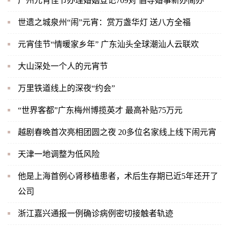
广州元宵佳节办理婚姻登记709对 倡导婚事新办简办
世遗之城泉州“闹”元宵：赏万盏华灯 送八方全福
元宵佳节“情暖家乡年” 广东汕头全球潮汕人云联欢
大山深处一个人的元宵节
万里铁道线上的深夜“约会”
“世界客都”广东梅州博揽英才 最高补贴75万元
越剧春晚首次亮相团圆之夜 20多位名家线上线下闹元宵
天津一地调整为低风险
他是上海首例心肾移植患者，术后生存期已近5年还开了
公司
浙江嘉兴通报一例确诊病例密切接触者轨迹