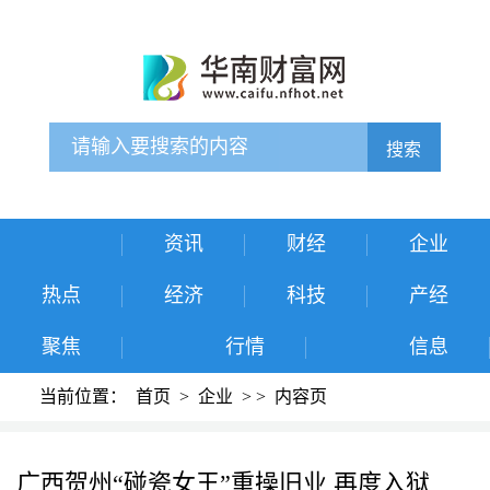
搜索
资讯
财经
企业
热点
经济
科技
产经
聚焦
行情
信息
当前位置：
首页
>
企业
>
>
内容页
广西贺州“碰瓷女王”重操旧业 再度入狱