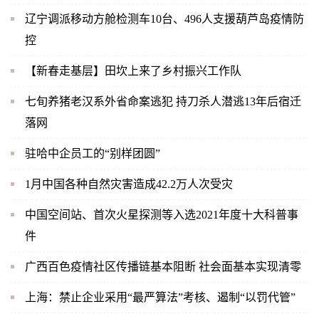
辽宁调派移动方舱检测车10台、496人支援葫芦岛疫情防
控
【新春走基层】田坎上来了乡村振兴工作队
七旬养猪老汉系外省命案逃犯 持刀杀人潜逃13年后宿迁
落网
驻哈中企员工的“别样团圆”
1月中国各种自然灾害造成42.2万人次受灾
中国空间站、首次火星探测等入选2021年度十大科普事
件
广西百色疫情社区传播链基本阻断 社会面基本实现清零
上海：禁止企业采用“最严算法”考核、遏制“以罚代管”