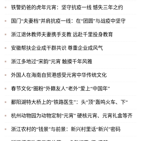
铁警奶爸的虎年元宵：坚守抗疫一线 憾失三年之约
国门“夫妻档”并肩抗疫一线：在“团圆”与战疫中坚守
浙江退休教师夫妻携手支教 远赴千里投身教育
安徽帮扶企业成干群共识 尊重企业成风气
浙江多地过“宋韵”元宵 触摸千年风雅
外国人在海南自贸港感受元宵中华传统文化
春节文化“圈粉”外籍友人“老外”爱上“中国年”
鄱阳湖特大桥上的“铁路医生”：头“顶”轰鸣火车、下“
杭州动物园为动物定制“元宵” 硬核元宵、元宵礼盒等齐
浙江农村的“钱景”与前景：新兴村里话“新兴”密码