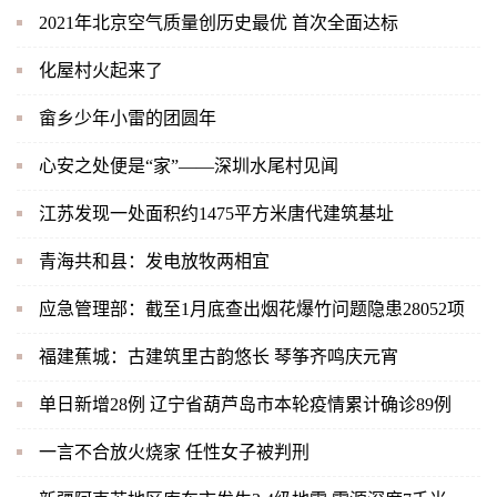
2021年北京空气质量创历史最优 首次全面达标
化屋村火起来了
畲乡少年小雷的团圆年
心安之处便是“家”——深圳水尾村见闻
江苏发现一处面积约1475平方米唐代建筑基址
青海共和县：发电放牧两相宜
应急管理部：截至1月底查出烟花爆竹问题隐患28052项
福建蕉城：古建筑里古韵悠长 琴筝齐鸣庆元宵
单日新增28例 辽宁省葫芦岛市本轮疫情累计确诊89例
一言不合放火烧家 任性女子被判刑