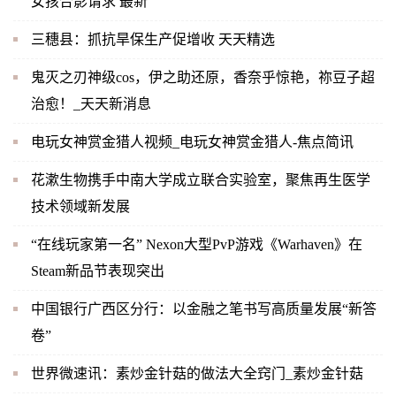
女孩合影请求 最新
三穗县：抓抗旱保生产促增收 天天精选
鬼灭之刃神级cos，伊之助还原，香奈乎惊艳，祢豆子超
治愈！_天天新消息
电玩女神赏金猎人视频_电玩女神赏金猎人-焦点简讯
花漱生物携手中南大学成立联合实验室，聚焦再生医学
技术领域新发展
“在线玩家第一名” Nexon大型PvP游戏《Warhaven》在
Steam新品节表现突出
中国银行广西区分行：以金融之笔书写高质量发展“新答
卷”
世界微速讯：素炒金针菇的做法大全窍门_素炒金针菇