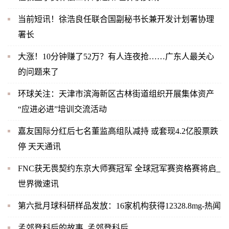
当前短讯！徐浩良任联合国副秘书长兼开发计划署协理
署长
大涨！10分钟赚了52万？有人连夜抢……广东人最关心
的问题来了
环球关注：天津市滨海新区古林街道组织开展集体资产
“应进必进”培训交流活动
嘉友国际分红后七名董监高组队减持 或套现4.2亿股票跌
停 天天通讯
FNC获无畏契约东京大师赛冠军 全球冠军赛资格赛将启_
世界微速讯
第六批月球科研样品发放：16家机构获得12328.8mg-热闻
孟郊登科后的故事_孟郊登科后