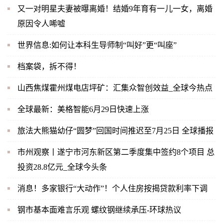
又一对明星夫妻被曝离婚！结婚9年育有一儿一女，离婚
原因令人唏嘘
世界信息:如何让本科生导师制“叫好”更“叫座”
档案袋，拆不得！
山西焦煤霍州煤电店坪矿：汇集众智创效益_全球今热点
全球最新：美格智能6月29日快速上涨
旅法大熊猫幼仔“圆梦”回国时间推迟至7月25日 全球播报
市州观察丨遂宁市河东新区第二季度集中签约8个项目 总
投资28.8亿元_全球今头条
消息！多家银行“大动作”！个人住房按揭贷款利率下调
钢市基本面难言乐观 螺纹钢继续承压-环球热议