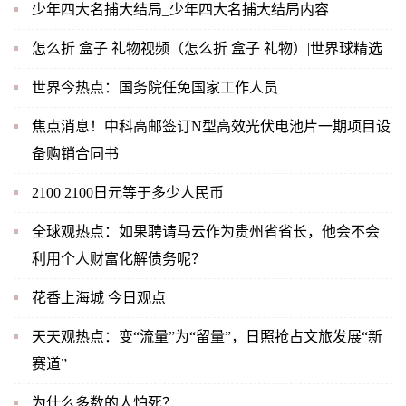
少年四大名捕大结局_少年四大名捕大结局内容
怎么折 盒子 礼物视频（怎么折 盒子 礼物）|世界球精选
世界今热点：国务院任免国家工作人员
焦点消息！中科高邮签订N型高效光伏电池片一期项目设
备购销合同书
2100 2100日元等于多少人民币
全球观热点：如果聘请马云作为贵州省省长，他会不会
利用个人财富化解债务呢？
花香上海城 今日观点
天天观热点：变“流量”为“留量”，日照抢占文旅发展“新
赛道”
为什么多数的人怕死？