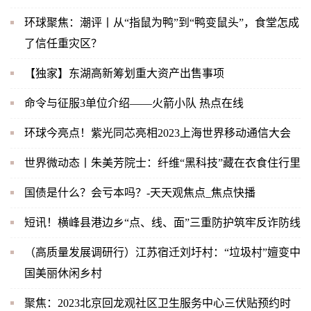
环球聚焦：潮评丨从“指鼠为鸭”到“鸭变鼠头”，食堂怎成
了信任重灾区？
【独家】东湖高新筹划重大资产出售事项
命令与征服3单位介绍——火箭小队 热点在线
环球今亮点！紫光同芯亮相2023上海世界移动通信大会
世界微动态丨朱美芳院士：纤维“黑科技”藏在衣食住行里
国债是什么？会亏本吗？-天天观焦点_焦点快播
短讯！横峰县港边乡“点、线、面”三重防护筑牢反诈防线
（高质量发展调研行）江苏宿迁刘圩村：“垃圾村”嬗变中
国美丽休闲乡村
聚焦：2023北京回龙观社区卫生服务中心三伏贴预约时