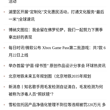
活动
湖里区开展“定制化”文化惠民活动，打通文化服务“最后
一米”|全球速讯
博纳文图拉：我会留在佛罗伦萨，我们一起努力下赛季
拿出好的表现
每日时讯!微软公布 Xbox Game Pass第二批游戏：共7款 6
月22日上线
举办首届“护苗·绿书签” 原创作品设计分享会 环球热资讯
北京地铁未来五年规划图（北京地铁2035年规划
新消息丨知名歌手用毛发检测自证清白，毛发检测为何
被称为涉毒人员“照妖镜”？
雪松信托因产品净值化管理不到位等违规被罚220万元 多