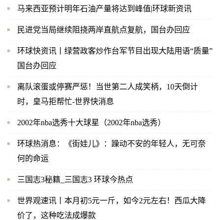
马来西亚预计明年石油产量将达到峰值|环球新资讯
民进党当局继续阻挠两岸直航点复航，国台办回应
环球快资讯丨绿营政客炒作台军节目出现大陆用语“质量”
国台办回应
离队滚蛋或停赛严惩！当世第二人成笑柄，10天倒计
时，皇马拒帮忙-世界快消息
2002年nba选秀十大球星（2002年nba选秀）
环球热消息：《街娃儿》：躁动不安的年轻人，无可奈
何的命运
三国志3秘籍_三国志3 环球今热点
世界观速讯丨本月初5元一斤，如今2元左右！西瓜大降
价了，这种吃法成爆款