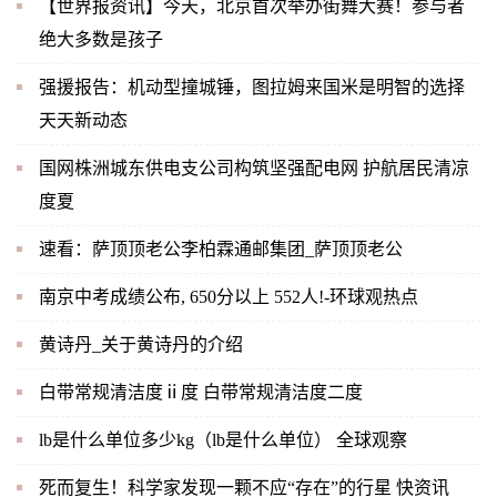
【世界报资讯】今天，北京首次举办街舞大赛！参与者
绝大多数是孩子
强援报告：机动型撞城锤，图拉姆来国米是明智的选择
天天新动态
国网株洲城东供电支公司构筑坚强配电网 护航居民清凉
度夏
速看：萨顶顶老公李柏霖通邮集团_萨顶顶老公
南京中考成绩公布, 650分以上 552人!-环球观热点
黄诗丹_关于黄诗丹的介绍
白带常规清洁度ⅱ度 白带常规清洁度二度
lb是什么单位多少kg（lb是什么单位） 全球观察
死而复生！科学家发现一颗不应“存在”的行星 快资讯