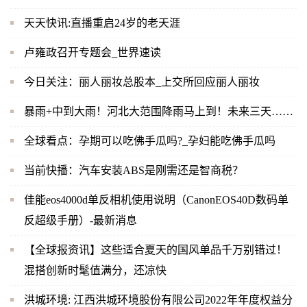
天天快讯:直播重启24岁的老天涯
卢雍政召开专题会_世界速读
今日关注：丽人丽妆总股本_上交所回应丽人丽妆
暴雨+中到大雨！河北大范围降雨马上到！未来三天……
全球看点：孕期可以吃佛手瓜吗?_孕妇能吃佛手瓜吗
当前快播：汽车安装ABS是刚需还是智商税？
佳能eos4000d单反相机使用说明（CanonEOS40D数码单
反超级手册）-最新消息
【全球报资讯】这些适合夏天的国风单品千万别错过！
混搭创新时髦值满分，还凉快
洪城环境: 江西洪城环境股份有限公司2022年年度权益分