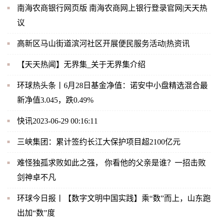
南海农商银行网页版 南海农商网上银行登录官网|天天热
议
高新区马山街道滨河社区开展便民服务活动|热资讯
【天天热闻】无界集_关于无界集介绍
环球热头条丨6月28日基金净值：诺安中小盘精选混合最
新净值3.045，跌0.49%
快讯2023-06-29 00:16:11
三峡集团：累计签约长江大保护项目超2100亿元
难怪独孤求败如此之强， 你看他的父亲是谁？一招击败
剑神卓不凡
环球今日报丨【数字文明中国实践】乘“数”而上，山东跑
出加“数”度