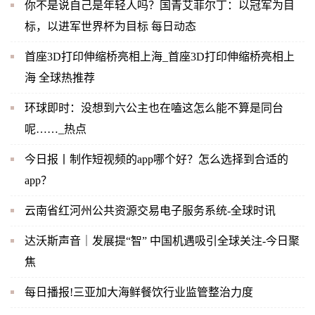
你不是说自己是年轻人吗？国青艾菲尔丁：以冠军为目
标，以进军世界杯为目标 每日动态
首座3D打印伸缩桥亮相上海_首座3D打印伸缩桥亮相上
海 全球热推荐
环球即时：没想到六公主也在嗑这怎么能不算是同台
呢……_热点
今日报丨制作短视频的app哪个好？怎么选择到合适的
app？
云南省红河州公共资源交易电子服务系统-全球时讯
达沃斯声音｜发展提“智” 中国机遇吸引全球关注-今日聚
焦
每日播报!三亚加大海鲜餐饮行业监管整治力度