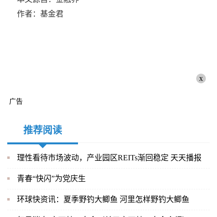
作者：基金君
x
广告
推荐阅读
理性看待市场波动，产业园区REITs渐回稳定 天天播报
青春“快闪”为党庆生
环球快资讯：夏季野钓大鲫鱼 河里怎样野钓大鲫鱼