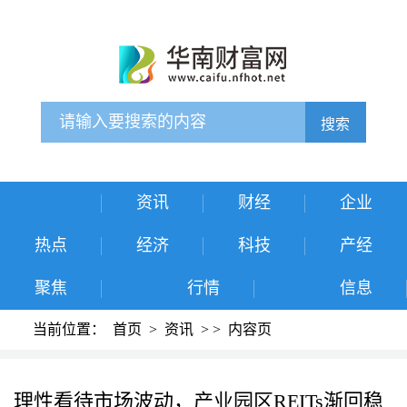
搜索
资讯
财经
企业
热点
经济
科技
产经
聚焦
行情
信息
当前位置：
首页
>
资讯
>
>
内容页
理性看待市场波动，产业园区REITs渐回稳