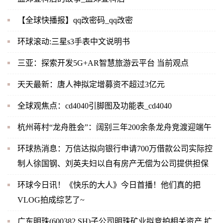
【全球快播报】qq改密码_qq改密
环球滚动:三星s3手表中文说明书
三亚：探索开发5G+AR智慧旅游云平台 当前观点
天天最新：唐人神拟定增募资不超过3亿元
全球观焦点：cd4040引脚图及功能表_cd4040
杭州蒋村“龙舟胜会”：阔别三年200余条龙舟竞渡迎端午
环球热消息：万信达拟向银行申请700万借款公司实际控
制人徐国钢、刘英夫妇以自有房产无偿为公司提供担保
环球今日讯！《快乐的大人》今日首播！他们真的把
VLOG拍成综艺了~
广东明珠(600382.SH)子公司明珠矿业拟竞拍相关资产 扩