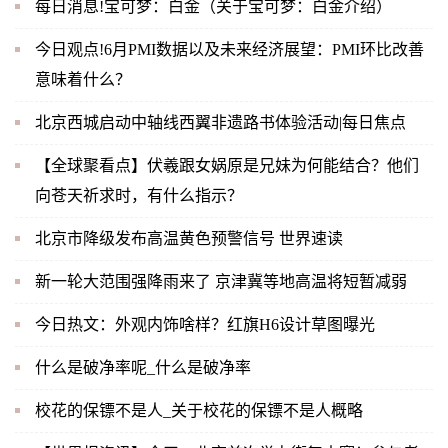
每日消息!宝可梦：白金（关于宝可梦：白金介绍）
今日观点!6月PMI数据以及未来经济展望：PMI环比改善
意味着什么？
北京西城启动中轴线西翼非遗路书体验活动|每日焦点
【全球聚看点】伏羲跟女娲原是兄妹为何能结合？他们
向苍天祈求时，有什么指示？
北京市降级发布高温黄色预警信号 世界速读
新一轮大范围强降雨来了 京津冀等地高温将短暂减弱
今日热文：外观内饰啥样？红旗H6设计草图曝光
什么是破净率呢_什么是破净率
校花的保镖不是人_关于校花的保镖不是人概略