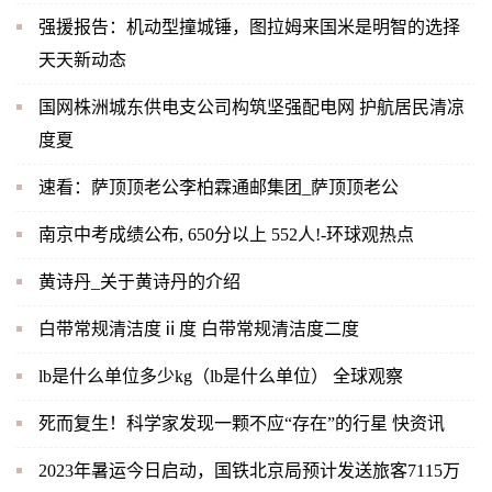
强援报告：机动型撞城锤，图拉姆来国米是明智的选择
天天新动态
国网株洲城东供电支公司构筑坚强配电网 护航居民清凉
度夏
速看：萨顶顶老公李柏霖通邮集团_萨顶顶老公
南京中考成绩公布, 650分以上 552人!-环球观热点
黄诗丹_关于黄诗丹的介绍
白带常规清洁度ⅱ度 白带常规清洁度二度
lb是什么单位多少kg（lb是什么单位） 全球观察
死而复生！科学家发现一颗不应“存在”的行星 快资讯
2023年暑运今日启动，国铁北京局预计发送旅客7115万