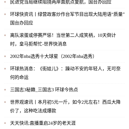
民进党当局继续阻挠两岸直航点复航，国台办回应
环球快资讯丨绿营政客炒作台军节目出现大陆用语“质量”
国台办回应
离队滚蛋或停赛严惩！当世第二人成笑柄，10天倒计
时，皇马拒帮忙-世界快消息
2002年nba选秀十大球星（2002年nba选秀）
环球热消息：《街娃儿》：躁动不安的年轻人，无可奈
何的命运
三国志3秘籍_三国志3 环球今热点
世界观速讯丨本月初5元一斤，如今2元左右！西瓜大降
价了，这种吃法成爆款
天天快讯:直播重启24岁的老天涯