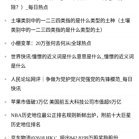
除？）_每日热点
土壤类别中的一二三四类指的是什么类型的土种（土壤
类别中的一二三四类指的是什么类型的土）
小棚变革：20万张何去何从|全球热点
世界快讯:憧憬的近义词是什么意思是什么_憧憬的近义词
是什么
人民论坛网评｜争做为党护党兴党强党的先锋模范_每日
快讯
苹果市值破3万亿 美国前五大科技公司市值超9万亿
NBA历史地位最公正排名规则新鲜出炉，附前十大巨星
历史地位排名
京东物流(02618.HK)：授出842.8199万股奖励股份