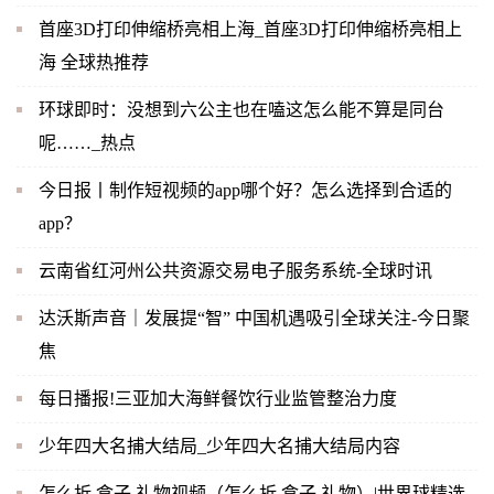
首座3D打印伸缩桥亮相上海_首座3D打印伸缩桥亮相上
海 全球热推荐
环球即时：没想到六公主也在嗑这怎么能不算是同台
呢……_热点
今日报丨制作短视频的app哪个好？怎么选择到合适的
app？
云南省红河州公共资源交易电子服务系统-全球时讯
达沃斯声音｜发展提“智” 中国机遇吸引全球关注-今日聚
焦
每日播报!三亚加大海鲜餐饮行业监管整治力度
少年四大名捕大结局_少年四大名捕大结局内容
怎么折 盒子 礼物视频（怎么折 盒子 礼物）|世界球精选