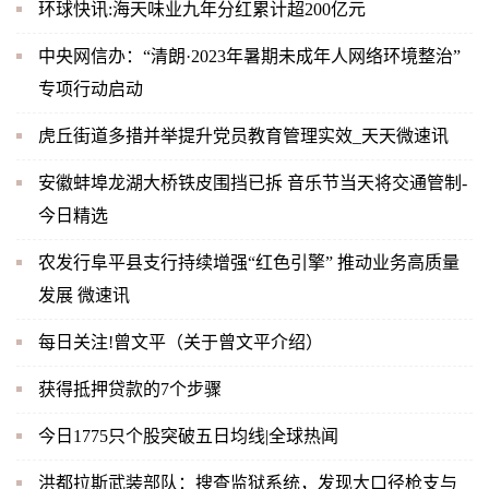
环球快讯:海天味业九年分红累计超200亿元
中央网信办：“清朗·2023年暑期未成年人网络环境整治”
专项行动启动
虎丘街道多措并举提升党员教育管理实效_天天微速讯
安徽蚌埠龙湖大桥铁皮围挡已拆 音乐节当天将交通管制-
今日精选
农发行阜平县支行持续增强“红色引擎” 推动业务高质量
发展 微速讯
每日关注!曾文平（关于曾文平介绍）
获得抵押贷款的7个步骤
今日1775只个股突破五日均线|全球热闻
洪都拉斯武装部队：搜查监狱系统，发现大口径枪支与