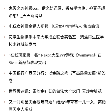
鬼灭之刃神级cos，伊之助还原，香奈乎惊艳，祢豆子超
治愈！_天天新消息
电玩女神赏金猎人视频_电玩女神赏金猎人-焦点简讯
花漱生物携手中南大学成立联合实验室，聚焦再生医学
技术领域新发展
“在线玩家第一名” Nexon大型PvP游戏《Warhaven》在
Steam新品节表现突出
中国银行广西区分行：以金融之笔书写高质量发展“新答
卷”
世界微速讯：素炒金针菇的做法大全窍门_素炒金针菇
又一对明星夫妻被曝离婚！结婚9年育有一儿一女，离婚
原因令人唏嘘