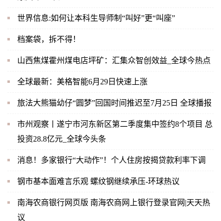
世界信息:如何让本科生导师制“叫好”更“叫座”
档案袋，拆不得！
山西焦煤霍州煤电店坪矿：汇集众智创效益_全球今热点
全球最新：美格智能6月29日快速上涨
旅法大熊猫幼仔“圆梦”回国时间推迟至7月25日 全球播报
市州观察丨遂宁市河东新区第二季度集中签约8个项目 总
投资28.8亿元_全球今头条
消息！多家银行“大动作”！个人住房按揭贷款利率下调
钢市基本面难言乐观 螺纹钢继续承压-环球热议
南海农商银行网页版 南海农商网上银行登录官网|天天热
议