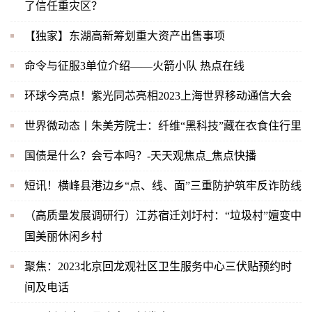
了信任重灾区？
【独家】东湖高新筹划重大资产出售事项
命令与征服3单位介绍——火箭小队 热点在线
环球今亮点！紫光同芯亮相2023上海世界移动通信大会
世界微动态丨朱美芳院士：纤维“黑科技”藏在衣食住行里
国债是什么？会亏本吗？-天天观焦点_焦点快播
短讯！横峰县港边乡“点、线、面”三重防护筑牢反诈防线
（高质量发展调研行）江苏宿迁刘圩村：“垃圾村”嬗变中
国美丽休闲乡村
聚焦：2023北京回龙观社区卫生服务中心三伏贴预约时
间及电话