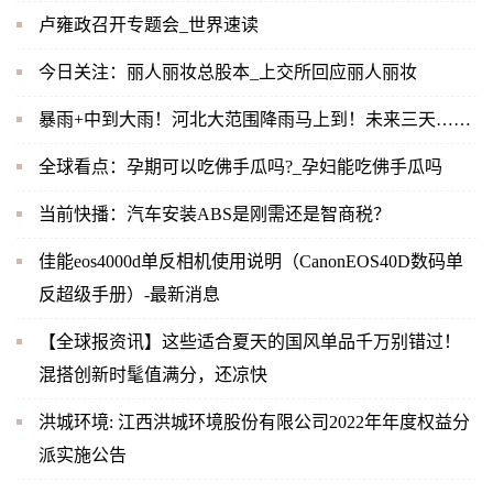
卢雍政召开专题会_世界速读
今日关注：丽人丽妆总股本_上交所回应丽人丽妆
暴雨+中到大雨！河北大范围降雨马上到！未来三天……
全球看点：孕期可以吃佛手瓜吗?_孕妇能吃佛手瓜吗
当前快播：汽车安装ABS是刚需还是智商税？
佳能eos4000d单反相机使用说明（CanonEOS40D数码单
反超级手册）-最新消息
【全球报资讯】这些适合夏天的国风单品千万别错过！
混搭创新时髦值满分，还凉快
洪城环境: 江西洪城环境股份有限公司2022年年度权益分
派实施公告