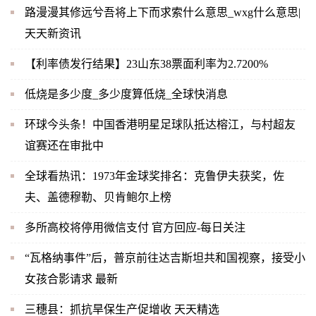
路漫漫其修远兮吾将上下而求索什么意思_wxg什么意思|
天天新资讯
【利率债发行结果】23山东38票面利率为2.7200%
低烧是多少度_多少度算低烧_全球快消息
环球今头条！中国香港明星足球队抵达榕江，与村超友
谊赛还在审批中
全球看热讯：1973年金球奖排名：克鲁伊夫获奖，佐
夫、盖德穆勒、贝肯鲍尔上榜
多所高校将停用微信支付 官方回应-每日关注
“瓦格纳事件”后，普京前往达吉斯坦共和国视察，接受小
女孩合影请求 最新
三穗县：抓抗旱保生产促增收 天天精选