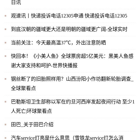
日讯
观速讯丨快递投诉电话12305申通 快递投诉电话12305
到底汉朝的疆域更大还是明朝的疆域更广阔-全球实时
当前关注：今天最高温37℃，外出注意防晒
快回本！《小美人鱼》全球票房超5亿美元：黑美人鱼感
谢大家支持和呵护-世界快播报
钢丝断了的旧胎照样用？山西汾阳小作坊翻新轮胎调查_
全球聚看点
巴勒斯坦卫生部称以军在约旦河西岸发起夜间行动 至少1
人死亡|环球聚看点
田巴_关于田巴介绍
汽车service灯亮是什么意思（雪铁龙service灯怎么消