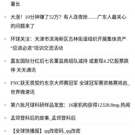
署长
大涨！10分钟赚了52万？有人连夜抢……广东人最关心
的问题来了
环球关注：天津市滨海新区古林街道组织开展集体资产
“应进必进”培训交流活动
嘉友国际分红后七名董监高组队减持 或套现4.2亿股票跌
停 天天通讯
FNC获无畏契约东京大师赛冠军 全球冠军赛资格赛将启_
世界微速讯
第六批月球科研样品发放：16家机构获得12328.8mg-热闻
孟郊登科后的故事_孟郊登科后
【全球快播报】qq改密码_qq改密