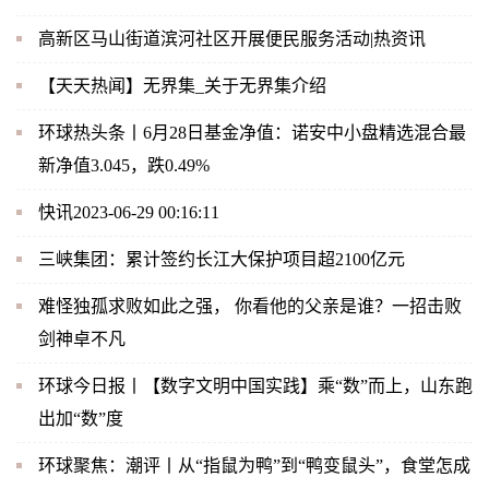
高新区马山街道滨河社区开展便民服务活动|热资讯
【天天热闻】无界集_关于无界集介绍
环球热头条丨6月28日基金净值：诺安中小盘精选混合最
新净值3.045，跌0.49%
快讯2023-06-29 00:16:11
三峡集团：累计签约长江大保护项目超2100亿元
难怪独孤求败如此之强， 你看他的父亲是谁？一招击败
剑神卓不凡
环球今日报丨【数字文明中国实践】乘“数”而上，山东跑
出加“数”度
环球聚焦：潮评丨从“指鼠为鸭”到“鸭变鼠头”，食堂怎成