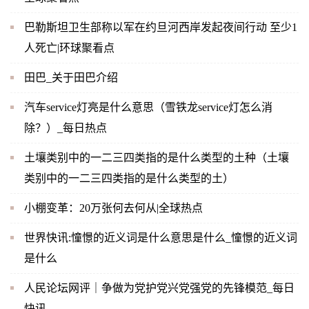
巴勒斯坦卫生部称以军在约旦河西岸发起夜间行动 至少1
人死亡|环球聚看点
田巴_关于田巴介绍
汽车service灯亮是什么意思（雪铁龙service灯怎么消
除？）_每日热点
土壤类别中的一二三四类指的是什么类型的土种（土壤
类别中的一二三四类指的是什么类型的土）
小棚变革：20万张何去何从|全球热点
世界快讯:憧憬的近义词是什么意思是什么_憧憬的近义词
是什么
人民论坛网评｜争做为党护党兴党强党的先锋模范_每日
快讯