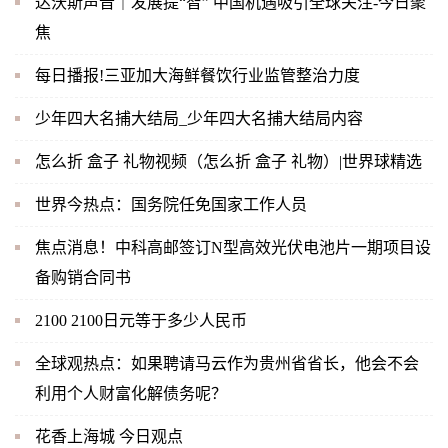
达沃斯声音｜发展提“智” 中国机遇吸引全球关注-今日聚
焦
每日播报!三亚加大海鲜餐饮行业监管整治力度
少年四大名捕大结局_少年四大名捕大结局内容
怎么折 盒子 礼物视频（怎么折 盒子 礼物）|世界球精选
世界今热点：国务院任免国家工作人员
焦点消息！中科高邮签订N型高效光伏电池片一期项目设
备购销合同书
2100 2100日元等于多少人民币
全球观热点：如果聘请马云作为贵州省省长，他会不会
利用个人财富化解债务呢？
花香上海城 今日观点