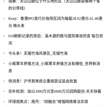
观察：天山山脉位于什么地形区（天山山脉是哪两个省
的分界线）
Keep：香港IPO发行价指导区间为每股28.92港元-61.46港
元 微头条
618刷新记录的背后：溪木源的稳与国货美妆的变 每日资
讯
今头条！无锡竹海风景区_无锡竹海
小尾寒羊养殖方法_小尾寒羊养殖方法有哪些_世界新消
息
快消息！沪市首单房企重组获证监会批复
实朴检测：拟以3000万元至6000万元回购股份-天天快看
环球观焦点：南丹：“四融合”增强网络普法实效