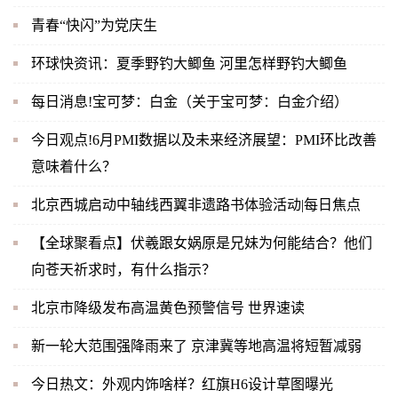
青春“快闪”为党庆生
环球快资讯：夏季野钓大鲫鱼 河里怎样野钓大鲫鱼
每日消息!宝可梦：白金（关于宝可梦：白金介绍）
今日观点!6月PMI数据以及未来经济展望：PMI环比改善
意味着什么？
北京西城启动中轴线西翼非遗路书体验活动|每日焦点
【全球聚看点】伏羲跟女娲原是兄妹为何能结合？他们
向苍天祈求时，有什么指示？
北京市降级发布高温黄色预警信号 世界速读
新一轮大范围强降雨来了 京津冀等地高温将短暂减弱
今日热文：外观内饰啥样？红旗H6设计草图曝光