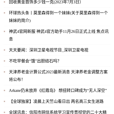
回收黄金首饰多少钱一克(2023年7月3日）
环球热头条丨莫里森得到一个妹妹(关于莫里森得到一个
妹妹的简介)
神武4官网新服 神武4官方助手11月26日正式上线 焦点讯
息
天天要闻：深圳卫星电视节目_深圳卫星电视
不吃早餐会“饿”出胆结石吗？
天津养老金计算公式2023最新消息 天津养老金调整方案
将公布！
Arkane仍未放弃《红霞岛》 想扭转口碑成为“无人深空”
【全球独家】凌晨上天竺山看日出 两名高三女生迷路
全球讯息：信阳市网信系统学习宣传贯彻党的二十大精