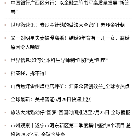
中国银行广西区分行：以金融之笔书写高质量发展“新答
卷”
世界微速讯：素炒金针菇的做法大全窍门_素炒金针菇
又一对明星夫妻被曝离婚！结婚9年育有一儿一女，离婚
原因令人唏嘘
世界信息:如何让本科生导师制“叫好”更“叫座”
档案袋，拆不得！
山西焦煤霍州煤电店坪矿：汇集众智创效益_全球今热点
全球最新：美格智能6月29日快速上涨
旅法大熊猫幼仔“圆梦”回国时间推迟至7月25日 全球播报
市州观察丨遂宁市河东新区第二季度集中签约8个项目 总
投资28.8亿元_全球今头条