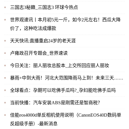
三国志3秘籍_三国志3 环球今热点
世界观速讯丨本月初5元一斤，如今2元左右！西瓜大降
价了，这种吃法成爆款
天天快讯:直播重启24岁的老天涯
卢雍政召开专题会_世界速读
今日关注：丽人丽妆总股本_上交所回应丽人丽妆
暴雨+中到大雨！河北大范围降雨马上到！未来三天……
全球看点：孕期可以吃佛手瓜吗?_孕妇能吃佛手瓜吗
当前快播：汽车安装ABS是刚需还是智商税？
佳能eos4000d单反相机使用说明（CanonEOS40D数码单
反超级手册）-最新消息