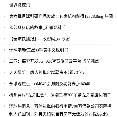
世界微速讯
第六批月球科研样品发放：16家机构获得12328.8mg-热闻
孟郊登科后的故事_孟郊登科后
【全球快播报】qq改密码_qq改密
环球滚动:三星s3手表中文说明书
三亚：探索开发5G+AR智慧旅游云平台 当前观点
天天最新：唐人神拟定增募资不超过3亿元
全球观焦点：cd4040引脚图及功能表_cd4040
杭州蒋村“龙舟胜会”：阔别三年200余条龙舟竞渡迎端午
环球热消息：万信达拟向银行申请700万借款公司实际控
制人徐国钢、刘英夫妇以自有房产无偿为公司提供担保