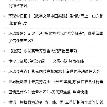
剑神卓不凡
环球今日报丨【数字文明中国实践】乘“数”而上，山东跑
出加“数”度
环球聚焦：潮评丨从“指鼠为鸭”到“鸭变鼠头”，食堂怎成
了信任重灾区？
【独家】东湖高新筹划重大资产出售事项
命令与征服3单位介绍——火箭小队 热点在线
环球今亮点！紫光同芯亮相2023上海世界移动通信大会
世界微动态丨朱美芳院士：纤维“黑科技”藏在衣食住行里
国债是什么？会亏本吗？-天天观焦点_焦点快播
短讯！横峰县港边乡“点、线、面”三重防护筑牢反诈防线