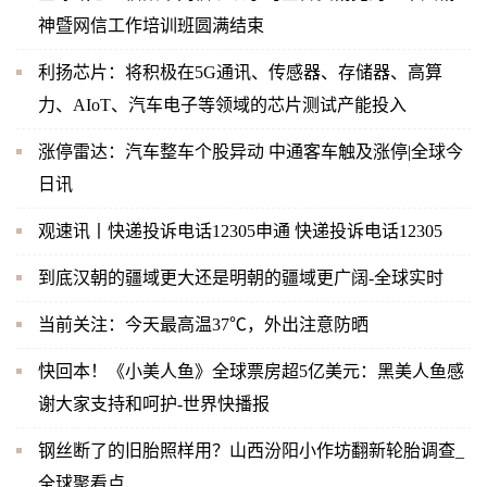
神暨网信工作培训班圆满结束
利扬芯片：将积极在5G通讯、传感器、存储器、高算
力、AIoT、汽车电子等领域的芯片测试产能投入
涨停雷达：汽车整车个股异动 中通客车触及涨停|全球今
日讯
观速讯丨快递投诉电话12305申通 快递投诉电话12305
到底汉朝的疆域更大还是明朝的疆域更广阔-全球实时
当前关注：今天最高温37℃，外出注意防晒
快回本！《小美人鱼》全球票房超5亿美元：黑美人鱼感
谢大家支持和呵护-世界快播报
钢丝断了的旧胎照样用？山西汾阳小作坊翻新轮胎调查_
全球聚看点