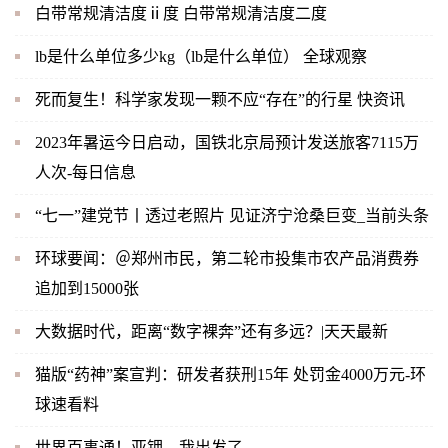
白带常规清洁度ⅱ度 白带常规清洁度二度
lb是什么单位多少kg（lb是什么单位） 全球观察
死而复生！科学家发现一颗不应“存在”的行星 快资讯
2023年暑运今日启动，国铁北京局预计发送旅客7115万
人次-每日信息
“七一”建党节丨透过老照片 见证济宁沧桑巨变_当前头条
环球要闻：＠郑州市民，第二轮市投集市农产品消费券
追加到15000张
大数据时代，距离“数字裸奔”还有多远？|天天最新
猫版“药神”案宣判：研发者获刑15年 处罚金4000万元-环
球速看料
世界百事通！亚钾，我出发了