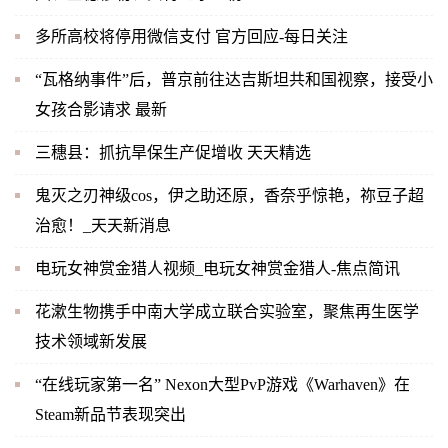
多所高校将停用微信支付 官方回应-每日关注
“瓦格纳事件”后，普京前往达吉斯坦共和国视察，接受小
女孩合影请求 最新
三穗县：抓抗旱保生产促增收 天天精选
鬼灭之刃神级cos，伊之助还原，香奈乎惊艳，祢豆子超
治愈！_天天新消息
电玩女神赏金猎人视频_电玩女神赏金猎人-焦点简讯
花漱生物携手中南大学成立联合实验室，聚焦再生医学
技术领域新发展
“在线玩家第一名” Nexon大型PvP游戏《Warhaven》在
Steam新品节表现突出