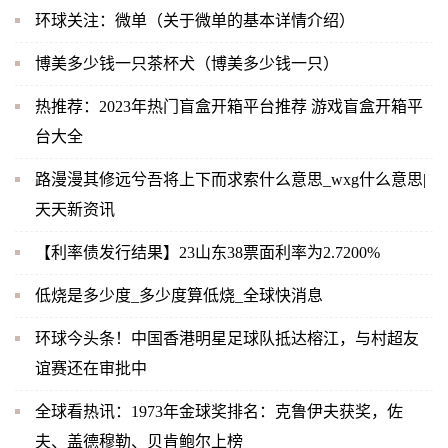
环球关注：微单（关于微单的基本详情介绍）
博美多少钱一只茶杯犬（博美多少钱一只）
热推荐：2023年热门盲盒开箱平台推荐 游戏盲盒开箱平
台大全
路漫漫其修远兮吾将上下而求索什么意思_wxg什么意思|
天天新资讯
【利率债发行结果】23山东38票面利率为2.7200%
低烧是多少度_多少度算低烧_全球快消息
环球今头条！中国香港明星足球队抵达榕江，与村超友
谊赛还在审批中
全球看热讯：1973年金球奖排名：克鲁伊夫获奖，佐
夫、盖德穆勒、贝肯鲍尔上榜