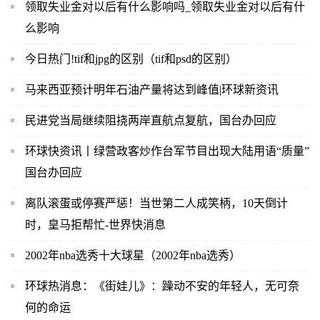
领取失业金对以后有什么影响吗_领取失业金对以后有什
么影响
今日热门!tif和jpg的区别（tif和psd的区别）
马来西亚预计明年石油产量将达到峰值|环球新资讯
民进党当局继续阻挠两岸直航点复航，国台办回应
环球快资讯丨绿营政客炒作台军节目出现大陆用语“质量”
国台办回应
离队滚蛋或停赛严惩！当世第二人成笑柄，10天倒计
时，皇马拒帮忙-世界快消息
2002年nba选秀十大球星（2002年nba选秀）
环球热消息：《街娃儿》：躁动不安的年轻人，无可奈
何的命运