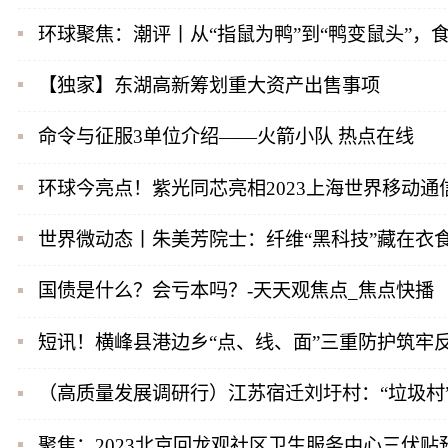
环球聚焦：潮评丨从“指鼠为鸭”到“鸭变鼠头”，
【独家】东湖高新筹划重大资产出售事项
命令与征服3单位介绍——火箭小队 热点在线
环球今亮点！紫光同芯亮相2023上海世界移动通
世界微动态丨朱美芳院士：纤维“黑科技”藏在衣
国债是什么？会亏本吗？-天天观焦点_焦点快播
短讯！横峰县港边乡“点、线、面”三重防护筑牢
（高质量发展调研行）江苏宿迁刘圩村：“垃圾村
聚焦：2023北京回龙观社区卫生服务中心三伏贴