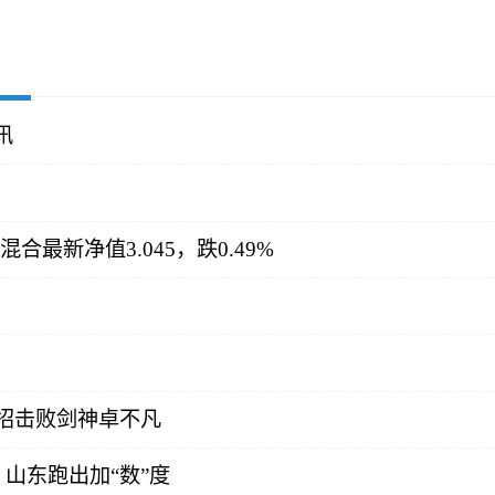
讯
最新净值3.045，跌0.49%
招击败剑神卓不凡
山东跑出加“数”度