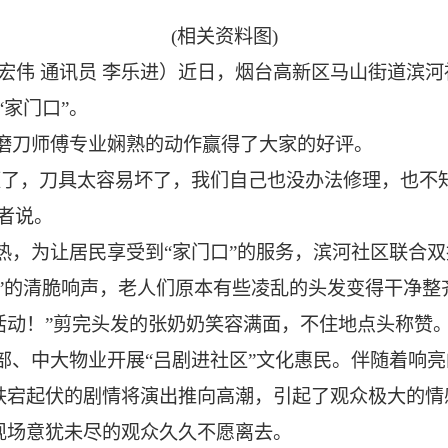
(相关资料图)
王宏伟 通讯员 李乐进）近日，烟台高新区马山街道滨河
家门口”。
磨刀师傅专业娴熟的动作赢得了大家的好评。
便了，刀具太容易坏了，我们自己也没办法修理，也不
者说。
热，为让居民享受到“家门口”的服务，滨河社区联合
”的清脆响声，老人们原本有些凌乱的头发变得干净整
活动！”剪完头发的张奶奶笑容满面，不住地点头称赞
部、中大物业开展“吕剧进社区”文化惠民。伴随着响
跌宕起伏的剧情将演出推向高潮，引起了观众极大的情
现场意犹未尽的观众久久不愿离去。