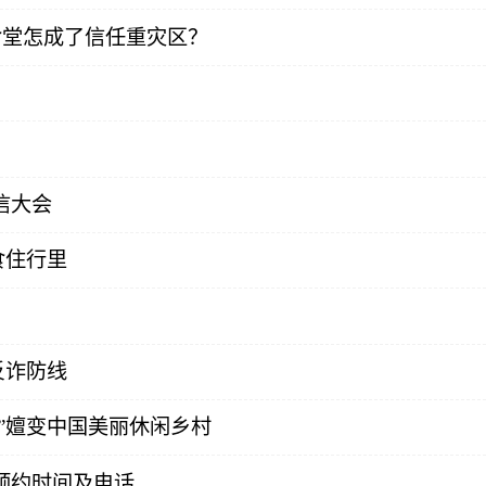
食堂怎成了信任重灾区？
信大会
食住行里
反诈防线
”嬗变中国美丽休闲乡村
预约时间及电话