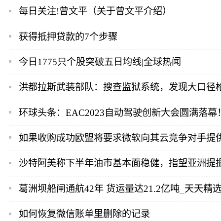
每日关注!曾文平（关于曾文平介绍）
获得抵押贷款的7个步骤
今日1775只个股突破五日均线|全球热闻
洪都拉斯武装部队：搜查监狱系统，发现大口径枪
环球头条：EAC2023自动驾驶创新大会圆满落
如果收购成功欧盟将要求微软向其云竞争对手提
沙特阿美称下半年油市基本面稳健，指望亚洲提振
葛洲坝船闸通航42年 货运量达21.2亿吨_天天精
如何恢复微信账单里删除的记录