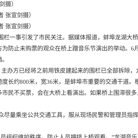
剑摄）
者 张宣剑摄）
者 张宣剑摄）
围栏一事引发了市民关注。据媒体报道，蚌埠龙湖大
为防止未购票的观众在桥上蹭音乐节演出的举动。6月
挡。
到，主办方已经将之前用铁皮建起来的围栏已全部拆除
度长约800米，宽36米，是蚌埠市重要的交通干道
很多市民不买票，会在大桥上看演出。如果桥上围滞很
群众尽量乘坐公共交通工具，服从现场民警和管理员指
人员组织维护秩序，防止人员拥挤上桥观看。”龙湖音