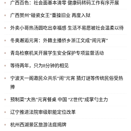
广西百色：社会面基本清零 健康码转码工作有序开展
广西贺州“碰瓷女王”重操旧业 再度入狱
外卖小哥热汤圆吃出幸福感 生活不易愿被社会温柔以待
冬奥邂逅元宵：外籍主播侨乡浙江文成“闹元宵”
青岛检察机关开展学生安全保护专项监督活动
等待两年，只为8分钟的相见
宁波天一阁邀民众共乐“闹”元宵 猜灯谜等传统民俗受热
捧
预制菜“大热”元宵餐桌 中国 “Z世代”成掌勺主力
辽宁推进法院审级职能定位改革
杭州西湖景区旅游法庭揭牌