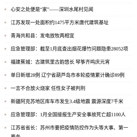
心安之处便是“家”——深圳水尾村见闻
江苏发现一处面积约1475平方米唐代建筑基址
青海共和县：发电放牧两相宜
应急管理部：截至1月底查出烟花爆竹问题隐患28052项
福建蕉城：古建筑里古韵悠长 琴筝齐鸣庆元宵
单日新增28例 辽宁省葫芦岛市本轮疫情累计确诊89例
一言不合放火烧家 任性女子被判刑
新疆阿克苏地区库车市发生3.4级地震 震源深度7千米
应急管理部：1月全国接报生产安全事故死亡超1100人
江苏省省长：苏州市要把疫情防控作为头等大事、第一
要务