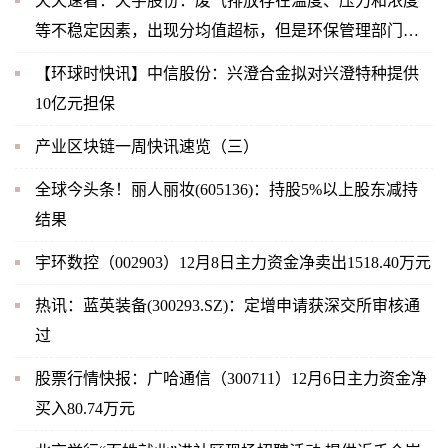
天天速看：天宇股份：废气排放存在温度、压力和浓度
等不稳定因素，出现分均值超标，但是环保管理部门关
注的是时均值，2022年11月公司未出现时均值超标，也
【环球时快讯】中信股份：兴澄合金拟对兴澄特种提供
未受到相关部门的处罚
10亿元担保
产业区块链一周快讯速览（三）
全球今头条！丽人丽妆(605136)：持股5%以上股东减持
结果
宇环数控（002903）12月8日主力资金净卖出1518.40万元
热讯：蓝英装备(300293.SZ)：定增申请获深交所审核通
过
股票行情快报：广哈通信（300711）12月6日主力资金净
买入80.74万元