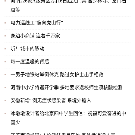
河南226家A级景区2月16日起免门票 含少林寺、龙门石
窟等
电力巡线工“偏向虎山行”
身边小商铺 连着千万家
听！城市的脉动
每一度温暖的背后
一男子地铁站晕倒休克 路过女护士出手相救
河南中小学将迎开学季 多地要求返校师生须核酸检测
安徽新增1例无症状感染者 系境外输入
冰墩墩设计者给北京四中学生回信：祝福可爱奋进的中
国少