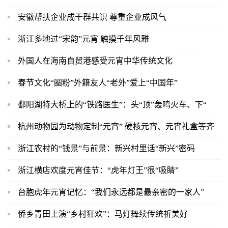
安徽帮扶企业成干群共识 尊重企业成风气
浙江多地过“宋韵”元宵 触摸千年风雅
外国人在海南自贸港感受元宵中华传统文化
春节文化“圈粉”外籍友人“老外”爱上“中国年”
鄱阳湖特大桥上的“铁路医生”：头“顶”轰鸣火车、下“
杭州动物园为动物定制“元宵” 硬核元宵、元宵礼盒等齐
浙江农村的“钱景”与前景：新兴村里话“新兴”密码
浙江横店欢度元宵佳节：“虎年灯王”很“吸睛”
台胞虎年元宵记忆：“我们永远都是最亲密的一家人”
侨乡青田上演“乡村狂欢”：马灯舞续传统祈美好