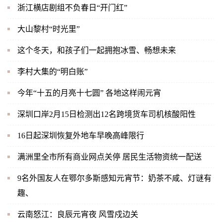
浙江横店剧组不负春日“开门红”
大山黎村“时光里”
这个冬天，和孩子们一起拥抱冰雪、畅想未来
李村大集的“明白账”
今年“十五的月亮十七圆” 各地这样闹元宵
深圳口岸2月15日检测出12名跨境货车司机核酸阳性
16日起深圳恢复外地车早晚高峰限行
满洲里全市所有商业网点关停 居民生活物资统一配送
9名外国友人在鄂尔多斯感知元宵节：奶茶不咸、灯谜有
趣、
云南怒江：良辰元宵夜 风雪戍边关