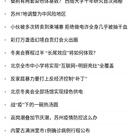
桑树有两套染色体基数？ 西南大学十年研究首次揭秘
苏州7地调整为中风险地区
小伙被多次转卖到柬埔寨 拒绝做电诈全身几乎被抽干血
彩灯万盏造幻境自贡灯会火出圈
冬奥会赛程过半 “长尾效应”将如何体现？
北京全市中小学将实现“互联网+明厨亮灶”全覆盖
反家庭暴力要打上反经济控制“补丁”
北京冬奥会全部场馆实现绿色供电
战“疫”下的一碗热汤圆
返岗潮叠加节庆潮，苏州疫情防控这么办
内蒙古满洲里市1例确诊病例行程公布