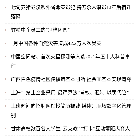
七旬养猪老汉系外省命案逃犯 持刀杀人潜逃13年后宿迁
落网
驻哈中企员工的“别样团圆”
1月中国各种自然灾害造成42.2万人次受灾
中国空间站、首次火星探测等入选2021年度十大科普事
件
广西百色疫情社区传播链基本阻断 社会面基本实现清零
上海：禁止企业采用“最严算法”考核、遏制“以罚代管”
上班时间向招聘网站投简历被裁 媒体：职场数字化管理
别
甘肃高校数百名大学生“云支教” “打卡”互动零距离育人