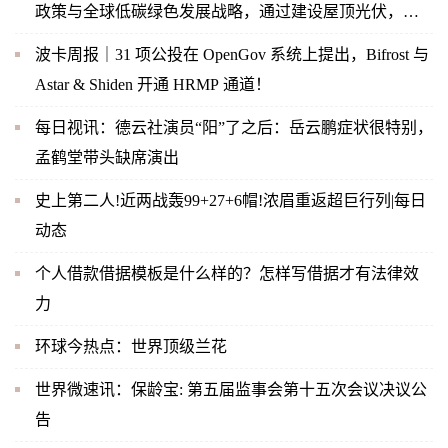
政策与全球低碳绿色发展战略，通过建设屋顶光伏，实
现企业内部绿色节能
波卡周报｜31 项公投在 OpenGov 系统上提出，Bifrost 与
Astar & Shiden 开通 HRMP 通道！
每日视讯：德云社演员“阳”了之后：岳云鹏症状很特别，
孟鹤堂带头缺席演出
史上第二人!近两战轰99+27+6帽!浓眉重返超巨行列|每日
动态
个人借款借据模板是什么样的？怎样写借据才有法律效
力
环球今热点：世界顶级兰花
世界微速讯：保龄宝: 第五届监事会第十五次会议决议公
告