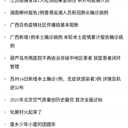
江苏南通发现1人检测结果呈阳性 系外地返通人员
湖南郴州报告2例香港返湘人员新冠肺炎确诊病例
广西百色疫情社区传播链基本阻断
广西新增1例本土确诊病例 本轮本土疫情累计报告确诊病
例
葫芦岛市两医院不再收治非绥中地区患者 就医患者闭环
管理
苏州14日新增本土确诊1例，无症状感染者3例 详情及轨
迹公布
2021年北京空气质量创历史最优 首次全面达标
化屋村火起来了
畲乡少年小雷的团圆年