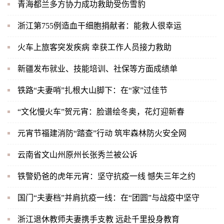
青海都兰多方协力成功救助受伤雪豹
浙江第755例造血干细胞捐献者：能救人很幸运
火车上旅客突发疾病 幸获工作人员接力救助
新疆发布就业、技能培训、社保等方面成绩单
铁路“夫妻哨”扎根大山脚下：在“家”过佳节
“文化慢火车”贺元宵：脸谱绘冬奥，花灯迎新春
元宵节福建消防“踏查”行动 筑牢森林防火安全网
云南省文山州原州长张秀兰被公诉
铁警奶爸的虎年元宵：坚守抗疫一线 憾失三年之约
国门“夫妻档”并肩抗疫一线：在“团圆”与战疫中坚守
浙江退休教师夫妻携手支教 远赴千里投身教育