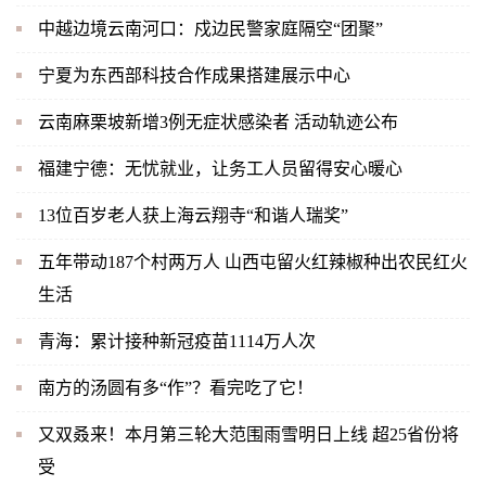
中越边境云南河口：戍边民警家庭隔空“团聚”
宁夏为东西部科技合作成果搭建展示中心
云南麻栗坡新增3例无症状感染者 活动轨迹公布
福建宁德：无忧就业，让务工人员留得安心暖心
13位百岁老人获上海云翔寺“和谐人瑞奖”
五年带动187个村两万人 山西屯留火红辣椒种出农民红火
生活
青海：累计接种新冠疫苗1114万人次
南方的汤圆有多“作”？看完吃了它！
又双叒来！本月第三轮大范围雨雪明日上线 超25省份将
受