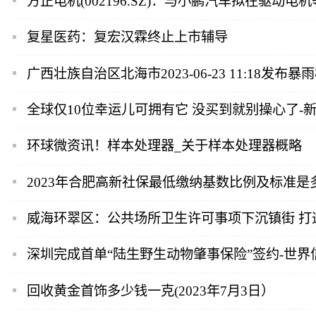
方正电机(002196.SZ)：与小鹏汽车拟在驱动
复星医药：复宏汉霖终止上市辅导
广西壮族自治区北海市2023-06-23 11:18发布
全球仅10位幸运儿可拥有它 没买到就别操心了-
环球微资讯！样本处理器_关于样本处理器概略
2023年合肥高新社保最低缴纳基数比例及标准是
威海环翠区：公共场所卫生许可事项下沉镇街 打
深圳完成首单“陆生野生动物肇事保险”签约-世界
回收黄金首饰多少钱一克(2023年7月3日）