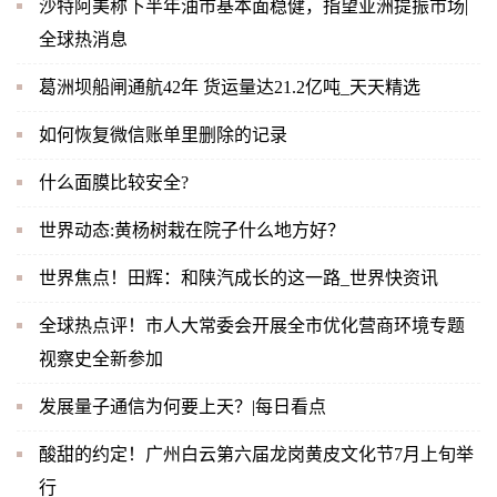
沙特阿美称下半年油市基本面稳健，指望亚洲提振市场|
全球热消息
葛洲坝船闸通航42年 货运量达21.2亿吨_天天精选
如何恢复微信账单里删除的记录
什么面膜比较安全?
世界动态:黄杨树栽在院子什么地方好？
世界焦点！田辉：和陕汽成长的这一路_世界快资讯
全球热点评！市人大常委会开展全市优化营商环境专题
视察史全新参加
发展量子通信为何要上天？|每日看点
酸甜的约定！广州白云第六届龙岗黄皮文化节7月上旬举
行