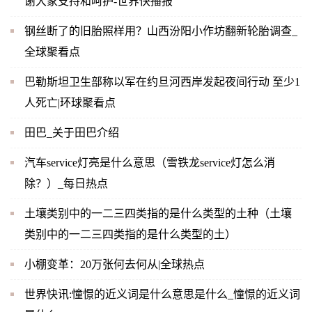
谢大家支持和呵护-世界快播报
钢丝断了的旧胎照样用？山西汾阳小作坊翻新轮胎调查_
全球聚看点
巴勒斯坦卫生部称以军在约旦河西岸发起夜间行动 至少1
人死亡|环球聚看点
田巴_关于田巴介绍
汽车service灯亮是什么意思（雪铁龙service灯怎么消
除？）_每日热点
土壤类别中的一二三四类指的是什么类型的土种（土壤
类别中的一二三四类指的是什么类型的土）
小棚变革：20万张何去何从|全球热点
世界快讯:憧憬的近义词是什么意思是什么_憧憬的近义词