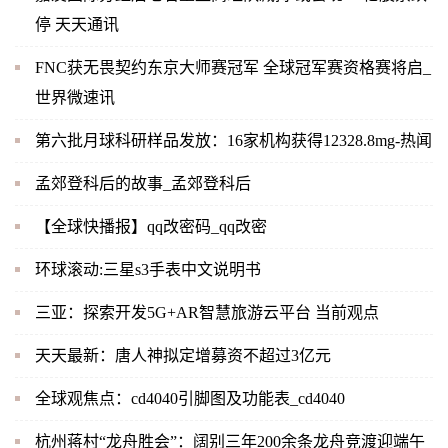
停 天天通讯
FNC获无畏契约东京大师赛冠军 全球冠军赛资格赛将启_
世界微速讯
第六批月球科研样品发放：16家机构获得12328.8mg-热闻
孟郊登科后的故事_孟郊登科后
【全球快播报】qq改密码_qq改密
环球滚动:三星s3手表中文说明书
三亚：探索开发5G+AR智慧旅游云平台 当前观点
天天最新：唐人神拟定增募资不超过3亿元
全球观焦点：cd4040引脚图及功能表_cd4040
杭州蒋村“龙舟胜会”：阔别三年200余条龙舟竞渡迎端午