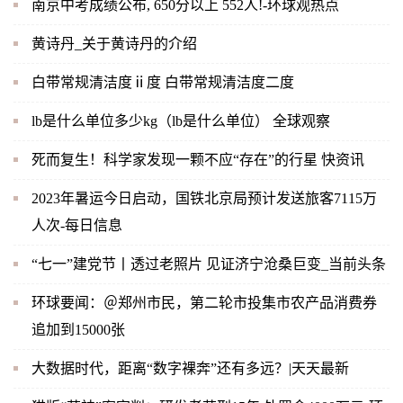
南京中考成绩公布, 650分以上 552人!-环球观热点
黄诗丹_关于黄诗丹的介绍
白带常规清洁度ⅱ度 白带常规清洁度二度
lb是什么单位多少kg（lb是什么单位） 全球观察
死而复生！科学家发现一颗不应“存在”的行星 快资讯
2023年暑运今日启动，国铁北京局预计发送旅客7115万
人次-每日信息
“七一”建党节丨透过老照片 见证济宁沧桑巨变_当前头条
环球要闻：＠郑州市民，第二轮市投集市农产品消费券
追加到15000张
大数据时代，距离“数字裸奔”还有多远？|天天最新