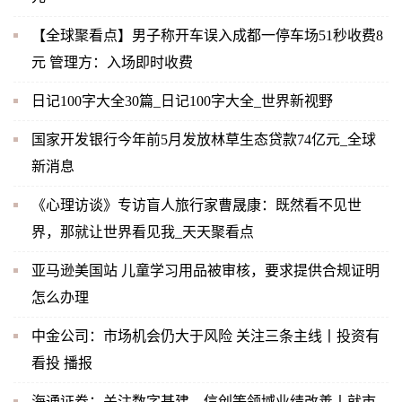
【全球聚看点】男子称开车误入成都一停车场51秒收费8
元 管理方：入场即时收费
日记100字大全30篇_日记100字大全_世界新视野
国家开发银行今年前5月发放林草生态贷款74亿元_全球
新消息
《心理访谈》专访盲人旅行家曹晟康：既然看不见世
界，那就让世界看见我_天天聚看点
亚马逊美国站 儿童学习用品被审核，要求提供合规证明
怎么办理
中金公司：市场机会仍大于风险 关注三条主线丨投资有
看投 播报
海通证券：关注数字基建、信创等领域业绩改善丨就市