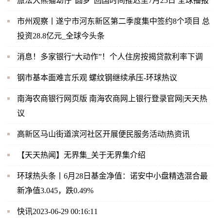
旅法大熊猫幼仔“圆梦”回国时间推迟至7月25日 全球播报
市州观察丨遂宁市河东新区第二季度集中签约8个项目 总
投资28.8亿元_全球今头条
消息！多家银行“大动作”！个人住房按揭贷款利率下调
钢市基本面难言乐观 螺纹钢继续承压-环球热议
南海农商银行网页版 南海农商网上银行登录官网|天天热
议
高新区马山街道滨河社区开展便民服务活动|热资讯
【天天热闻】无界集_关于无界集介绍
环球热头条丨6月28日基金净值：诺安中小盘精选混合最
新净值3.045，跌0.49%
快讯2023-06-29 00:16:11