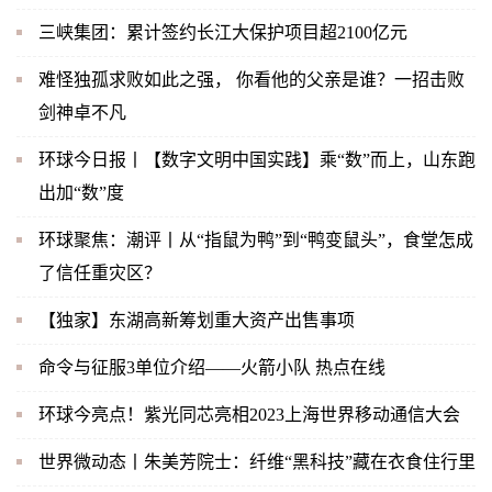
三峡集团：累计签约长江大保护项目超2100亿元
难怪独孤求败如此之强， 你看他的父亲是谁？一招击败
剑神卓不凡
环球今日报丨【数字文明中国实践】乘“数”而上，山东跑
出加“数”度
环球聚焦：潮评丨从“指鼠为鸭”到“鸭变鼠头”，食堂怎成
了信任重灾区？
【独家】东湖高新筹划重大资产出售事项
命令与征服3单位介绍——火箭小队 热点在线
环球今亮点！紫光同芯亮相2023上海世界移动通信大会
世界微动态丨朱美芳院士：纤维“黑科技”藏在衣食住行里