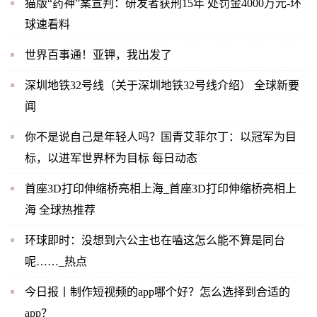
猫版“药神”案宣判：研发者获刑15年 处罚金4000万元-环
球速看料
世界百事通！亚钾，我出发了
深圳地铁32号线（关于深圳地铁32号线介绍） 全球新要
闻
你不是说自己是年轻人吗？国青艾菲尔丁：以冠军为目
标，以进军世界杯为目标 每日动态
首座3D打印伸缩桥亮相上海_首座3D打印伸缩桥亮相上
海 全球热推荐
环球即时：没想到六公主也在嗑这怎么能不算是同台
呢……_热点
今日报丨制作短视频的app哪个好？怎么选择到合适的
app？