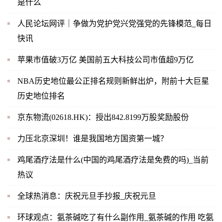
是什么
人民论坛网评｜争做为党护党兴党强党的先锋模范_每日
快讯
苹果市值破3万亿 美国前五大科技公司市值超9万亿
NBA历史地位最公正排名规则新鲜出炉，附前十大巨星
历史地位排名
京东物流(02618.HK)：授出842.8199万股奖励股份
力压北京深圳！谁是我国地方国资第一城？
鸡尾酒疗法是什么(中国的鸡尾酒疗法是免费的吗)_当前
热议
全球热消息：庆祝元旦手抄报_庆祝元旦
环球观点：氨茶碱吃了有什么副作用_氨茶碱的作用 吃氨