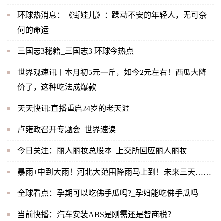
环球热消息：《街娃儿》：躁动不安的年轻人，无可奈
何的命运
三国志3秘籍_三国志3 环球今热点
世界观速讯丨本月初5元一斤，如今2元左右！西瓜大降
价了，这种吃法成爆款
天天快讯:直播重启24岁的老天涯
卢雍政召开专题会_世界速读
今日关注：丽人丽妆总股本_上交所回应丽人丽妆
暴雨+中到大雨！河北大范围降雨马上到！未来三天……
全球看点：孕期可以吃佛手瓜吗?_孕妇能吃佛手瓜吗
当前快播：汽车安装ABS是刚需还是智商税？