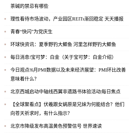
茶碱的禁忌有哪些
理性看待市场波动，产业园区REITs渐回稳定 天天播报
青春“快闪”为党庆生
环球快资讯：夏季野钓大鲫鱼 河里怎样野钓大鲫鱼
每日消息!宝可梦：白金（关于宝可梦：白金介绍）
今日观点!6月PMI数据以及未来经济展望：PMI环比改善
意味着什么？
北京西城启动中轴线西翼非遗路书体验活动|每日焦点
【全球聚看点】伏羲跟女娲原是兄妹为何能结合？他们
向苍天祈求时，有什么指示？
北京市降级发布高温黄色预警信号 世界速读