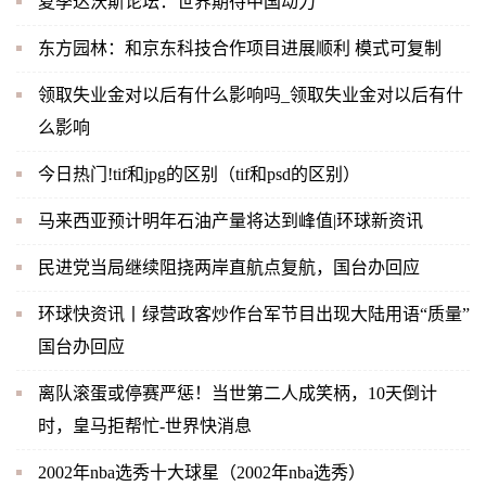
夏季达沃斯论坛：世界期待中国动力
东方园林：和京东科技合作项目进展顺利 模式可复制
领取失业金对以后有什么影响吗_领取失业金对以后有什
么影响
今日热门!tif和jpg的区别（tif和psd的区别）
马来西亚预计明年石油产量将达到峰值|环球新资讯
民进党当局继续阻挠两岸直航点复航，国台办回应
环球快资讯丨绿营政客炒作台军节目出现大陆用语“质量”
国台办回应
离队滚蛋或停赛严惩！当世第二人成笑柄，10天倒计
时，皇马拒帮忙-世界快消息
2002年nba选秀十大球星（2002年nba选秀）