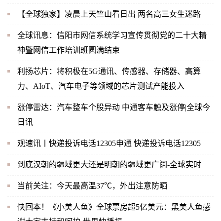
【全球独家】凌晨上天竺山看日出 两名高三女生迷路
全球讯息：信阳市网信系统学习宣传贯彻党的二十大精
神暨网信工作培训班圆满结束
利扬芯片：将积极在5G通讯、传感器、存储器、高算
力、AIoT、汽车电子等领域的芯片测试产能投入
涨停雷达：汽车整车个股异动 中通客车触及涨停|全球今
日讯
观速讯丨快递投诉电话12305申通 快递投诉电话12305
到底汉朝的疆域更大还是明朝的疆域更广阔-全球实时
当前关注：今天最高温37℃，外出注意防晒
快回本！《小美人鱼》全球票房超5亿美元：黑美人鱼感