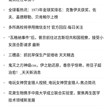
全球看热讯：1973年金球奖排名：克鲁伊夫获奖，佐
夫、盖德穆勒、贝肯鲍尔上榜
多所高校将停用微信支付 官方回应-每日关注
“瓦格纳事件”后，普京前往达吉斯坦共和国视察，接受小
女孩合影请求 最新
三穗县：抓抗旱保生产促增收 天天精选
鬼灭之刃神级cos，伊之助还原，香奈乎惊艳，祢豆子超
治愈！_天天新消息
电玩女神赏金猎人视频_电玩女神赏金猎人-焦点简讯
花漱生物携手中南大学成立联合实验室，聚焦再生医学
技术领域新发展