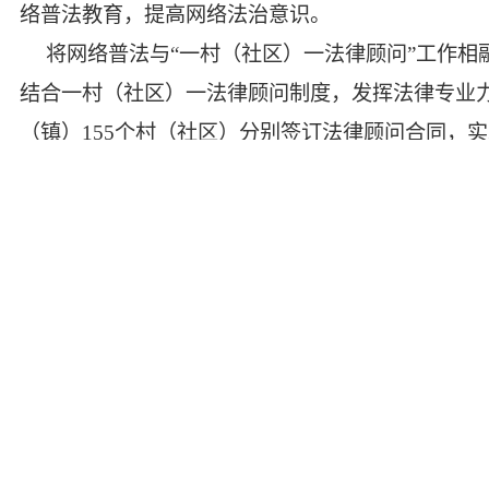
络普法教育，提高网络法治意识。
将网络普法与“一村（社区）一法律顾问”工作相
结合一村（社区）一法律顾问制度，发挥法律专业力
（镇）155个村（社区）分别签订法律顾问合同，实
务800余人次，发放宣传资料7000余份。
将网络普法与主题活动相融合。围绕不同主题，以“法
法宣传周等重要时间节点，积极开展有特色、有创新
好的社会效果。
将网络普法与互联网相融合。利用网站、微信公
可度，营造全民学法的浓厚氛围，提升全社会网络
将网络普法与公益电影放映相融合。该县抓住公
村放映1500场，最大程度将网络普法的触角延伸至
同时，该县依托“村村通”应急广播大喇叭，实现