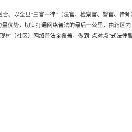
融合。以全县“三官一律”（法官、检察官、警官、律
量优势，切实打通网络普法的最后一公里，由辖区内1
现村（社区）网络普法全覆盖，做到“点对点”式法律服
律七进”为载体，利用“3.15”国际消费者权益日、“4
、有针对性的宣传教育活动。截至目前，全县开展板报展
众号、微博、抖音等媒介进行多种形式、多角度的网
安全意识和防护技能。
益电影下乡的契机，在播放电影前，先向群众播放网
群众的家门口。
了全县应急广播全覆盖，全方位、多角度进行网络普法