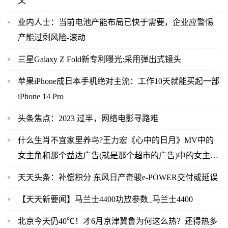
文
业内人士：当前电池产能布局已快于需要，企业应警惕
产能过剩风险-滚动
三星Galaxy Z Fold新专利曝光:采用弹出式镜头
苹果iPhone成日本手机绝对主流：工作10天就能买起一部
iPhone 14 Pro
头条焦点：2023 过半，网络电影寻路难
什么生肖不宜家里养鸟?王力宏《心中的日月》MV中的
女主角和那个益达广告(就是那个超市的广告)中的女主角
是同一人吗？-当前快播
天天头条：补偿积分 东风日产奇骏e-POWER交付或延误
【天天新要闻】马兰士4400功放参数_马兰士4400
北京今天仍40℃！才6月京津冀鲁为何这么热？还得热多