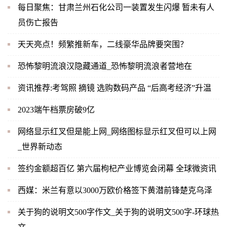
每日聚焦：甘肃兰州石化公司一装置发生闪爆 暂未有人
员伤亡报告
天天亮点！频繁推新车，二线豪华品牌要突围？
恐怖黎明流浪汉隐藏通道_恐怖黎明流浪者营地在
资讯推荐:考驾照 摘镜 选购数码产品 “后高考经济”升温
2023端午档票房破9亿
网络显示红叉但是能上网_网络图标显示红叉但可以上网
_世界新动态
签约金额超百亿 第六届枸杞产业博览会闭幕 全球微资讯
西媒：米兰有意以3000万欧价格签下黄潜前锋楚克乌泽
关于狗的说明文500字作文_关于狗的说明文500字-环球热