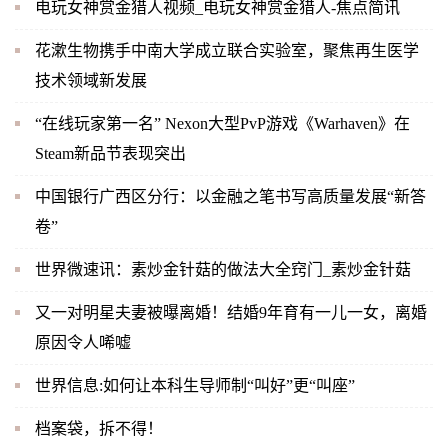
电玩女神赏金猎人视频_电玩女神赏金猎人-焦点简讯
花漱生物携手中南大学成立联合实验室，聚焦再生医学
技术领域新发展
“在线玩家第一名” Nexon大型PvP游戏《Warhaven》在
Steam新品节表现突出
中国银行广西区分行：以金融之笔书写高质量发展“新答
卷”
世界微速讯：素炒金针菇的做法大全窍门_素炒金针菇
又一对明星夫妻被曝离婚！结婚9年育有一儿一女，离婚
原因令人唏嘘
世界信息:如何让本科生导师制“叫好”更“叫座”
档案袋，拆不得！