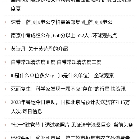
度夏
速看：萨顶顶老公李柏霖通邮集团_萨顶顶老公
南京中考成绩公布, 650分以上 552人!-环球观热点
黄诗丹_关于黄诗丹的介绍
白带常规清洁度ⅱ度 白带常规清洁度二度
lb是什么单位多少kg（lb是什么单位） 全球观察
死而复生！科学家发现一颗不应“存在”的行星 快资讯
2023年暑运今日启动，国铁北京局预计发送旅客7115万
人次-每日信息
“七一”建党节丨透过老照片 见证济宁沧桑巨变_当前头条
环球要闻：＠郑州市民，第二轮市投集市农产品消费券