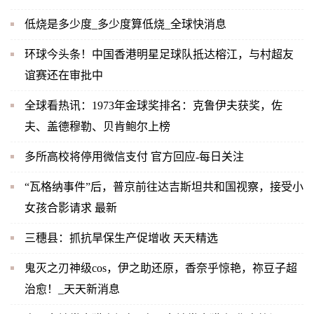
低烧是多少度_多少度算低烧_全球快消息
环球今头条！中国香港明星足球队抵达榕江，与村超友
谊赛还在审批中
全球看热讯：1973年金球奖排名：克鲁伊夫获奖，佐
夫、盖德穆勒、贝肯鲍尔上榜
多所高校将停用微信支付 官方回应-每日关注
“瓦格纳事件”后，普京前往达吉斯坦共和国视察，接受小
女孩合影请求 最新
三穗县：抓抗旱保生产促增收 天天精选
鬼灭之刃神级cos，伊之助还原，香奈乎惊艳，祢豆子超
治愈！_天天新消息