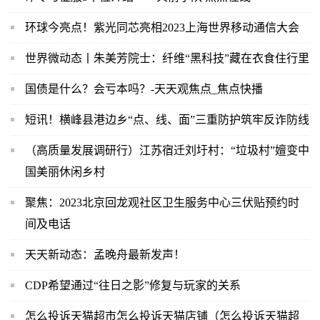
环球今亮点！紫光同芯亮相2023上海世界移动通信大会
世界微动态丨朱美芳院士：纤维“黑科技”藏在衣食住行里
国债是什么？会亏本吗？-天天观焦点_焦点快播
短讯！横峰县港边乡“点、线、面”三重防护筑牢反诈防线
（高质量发展调研行）江苏宿迁刘圩村：“垃圾村”嬗变中
国美丽休闲乡村
聚焦：2023北京回龙观社区卫生服务中心三伏贴预约时
间及电话
天天新动态：孟晚舟最新发声！
CDP希望通过“往日之影”修复与玩家的关系
怎么投诉天猫超市怎么投诉天猫店铺（怎么投诉天猫超