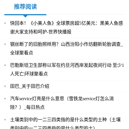
推荐阅读
快回本！《小美人鱼》全球票房超5亿美元：黑美人鱼感
谢大家支持和呵护-世界快播报
钢丝断了的旧胎照样用？山西汾阳小作坊翻新轮胎调查_
全球聚看点
巴勒斯坦卫生部称以军在约旦河西岸发起夜间行动 至少1
人死亡|环球聚看点
田巴_关于田巴介绍
汽车service灯亮是什么意思（雪铁龙service灯怎么消
除？）_每日热点
土壤类别中的一二三四类指的是什么类型的土种（土壤
类别中的一二三四类指的是什么类型的土）