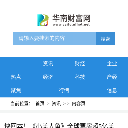
搜索
资讯
财经
企业
热点
经济
科技
产经
聚焦
行情
信息
当前位置：
首页
>
资讯
>
>
内容页
快回本！《小美人鱼》全球票房超5亿美