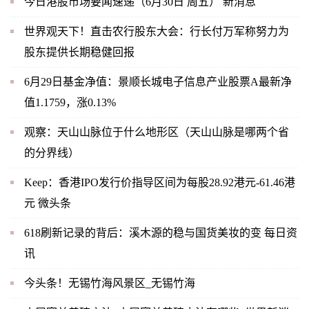
今日港股市场要闻速递（6月30日 周五） 新消息
世界观天下！直击农行股东大会：行长付万军称努力为
股东提供长期稳健回报
6月29日基金净值：景顺长城电子信息产业股票A最新净
值1.1759，涨0.13%
观察：天山山脉位于什么地形区（天山山脉是哪两个省
的分界线）
Keep：香港IPO发行价指导区间为每股28.92港元-61.46港
元 微头条
618刷新记录的背后：溪木源的稳与国货美妆的变 每日资
讯
今头条！无锡竹海风景区_无锡竹海