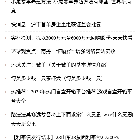
小尾寒羊养殖方法_小尾寒羊养殖方法有哪些_世界新消
息
快消息！沪市首单房企重组获证监会批复
实朴检测：拟以3000万元至6000万元回购股份-天天快看
环球观焦点：南丹：“四融合”增强网络普法实效
环球关注：微单（关于微单的基本详情介绍）
博美多少钱一只茶杯犬（博美多少钱一只）
热推荐：2023年热门盲盒开箱平台推荐 游戏盲盒开箱平
台大全
路漫漫其修远兮吾将上下而求索什么意思_wxg什么意思|
天天新资讯
【利率债发行结果】23山东38票面利率为2.7200%