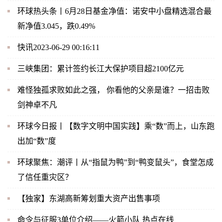
环球热头条丨6月28日基金净值：诺安中小盘精选混合最
新净值3.045，跌0.49%
快讯2023-06-29 00:16:11
三峡集团：累计签约长江大保护项目超2100亿元
难怪独孤求败如此之强， 你看他的父亲是谁？一招击败
剑神卓不凡
环球今日报丨【数字文明中国实践】乘“数”而上，山东跑
出加“数”度
环球聚焦：潮评丨从“指鼠为鸭”到“鸭变鼠头”，食堂怎成
了信任重灾区？
【独家】东湖高新筹划重大资产出售事项
命令与征服3单位介绍——火箭小队 热点在线