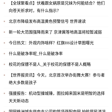
【全球聚看点】伏羲跟女娲原是兄妹为何能结合？他们
向苍天祈求时，有什么指示？
北京市降级发布高温黄色预警信号 世界速读
新一轮大范围强降雨来了 京津冀等地高温将短暂减弱
今日热文：外观内饰啥样？红旗H6设计草图曝光
什么是破净率呢_什么是破净率
校花的保镖不是人_关于校花的保镖不是人概略
【世界报资讯】今天，北京首次举办街舞大赛！参与者
绝大多数是孩子
强援报告：机动型撞城锤，图拉姆来国米是明智的选择
天天新动态
国网株洲城东供电支公司构筑坚强配电网 护航居民清凉