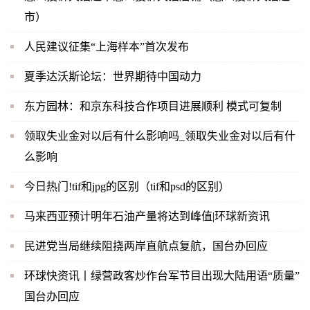
市）
人民建议征集“上海样本”首次发布
夏季达沃斯论坛：世界期待中国动力
东方园林：和京东科技合作项目进展顺利 模式可复制
领取失业金对以后有什么影响吗_领取失业金对以后有什
么影响
今日热门!tif和jpg的区别（tif和psd的区别）
马来西亚预计明年石油产量将达到峰值|环球新资讯
民进党当局继续阻挠两岸直航点复航，国台办回应
环球快资讯丨绿营政客炒作台军节目出现大陆用语“质量”
国台办回应