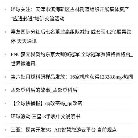
环球关注：天津市滨海新区古林街道组织开展集体资产
“应进必进”培训交流活动
嘉友国际分红后七名董监高组队减持 或套现4.2亿股票跌
停 天天通讯
FNC获无畏契约东京大师赛冠军 全球冠军赛资格赛将启_
世界微速讯
第六批月球科研样品发放：16家机构获得12328.8mg-热闻
孟郊登科后的故事_孟郊登科后
【全球快播报】qq改密码_qq改密
环球滚动:三星s3手表中文说明书
三亚：探索开发5G+AR智慧旅游云平台 当前观点