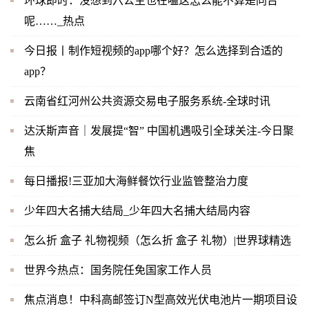
环球即时：没想到六公主也在嗑这怎么能不算是同台
呢……_热点
今日报丨制作短视频的app哪个好？怎么选择到合适的
app？
云南省红河州公共资源交易电子服务系统-全球时讯
达沃斯声音｜发展提“智” 中国机遇吸引全球关注-今日聚
焦
每日播报!三亚加大海鲜餐饮行业监管整治力度
少年四大名捕大结局_少年四大名捕大结局内容
怎么折 盒子 礼物视频（怎么折 盒子 礼物）|世界球精选
世界今热点：国务院任免国家工作人员
焦点消息！中科高邮签订N型高效光伏电池片一期项目设