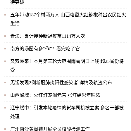
待突破
五年带动187个村两万人 山西屯留火红辣椒种出农民红火
生活
青海：累计接种新冠疫苗1114万人次
南方的汤圆有多“作”？看完吃了它！
又双叒来！本月第三轮大范围雨雪明日上线 超25省份将
受
无锡发现2例新冠肺炎阳性感染者 详情及轨迹公布
山西潞城：火红灯笼闹元宵 张灯结彩年味浓
辽宁绥中：引发本轮疫情的货车司机被立案 多名干部被
处理
广州南沙黄阁镇开展全员核酸检测工作