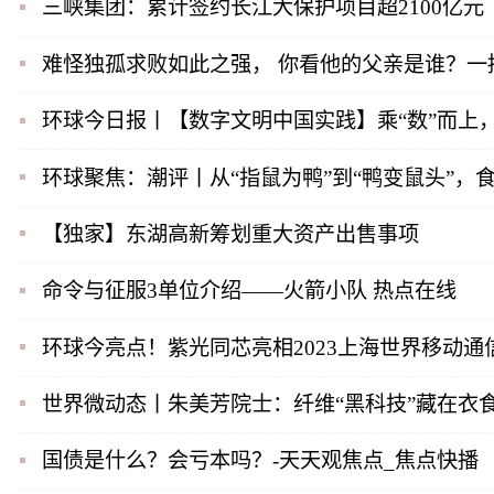
三峡集团：累计签约长江大保护项目超2100亿元
难怪独孤求败如此之强， 你看他的父亲是谁？一
环球今日报丨【数字文明中国实践】乘“数”而上，
环球聚焦：潮评丨从“指鼠为鸭”到“鸭变鼠头”，
【独家】东湖高新筹划重大资产出售事项
命令与征服3单位介绍——火箭小队 热点在线
环球今亮点！紫光同芯亮相2023上海世界移动通
世界微动态丨朱美芳院士：纤维“黑科技”藏在衣
国债是什么？会亏本吗？-天天观焦点_焦点快播