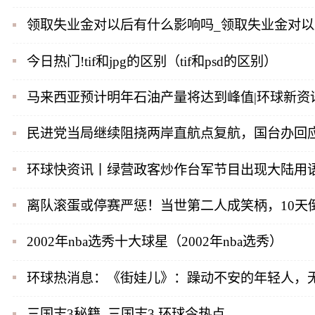
领取失业金对以后有什么影响吗_领取失业金对
今日热门!tif和jpg的区别（tif和psd的区别）
马来西亚预计明年石油产量将达到峰值|环球新资
民进党当局继续阻挠两岸直航点复航，国台办回
环球快资讯丨绿营政客炒作台军节目出现大陆用语
离队滚蛋或停赛严惩！当世第二人成笑柄，10天
2002年nba选秀十大球星（2002年nba选秀）
环球热消息：《街娃儿》：躁动不安的年轻人，
三国志3秘籍_三国志3 环球今热点