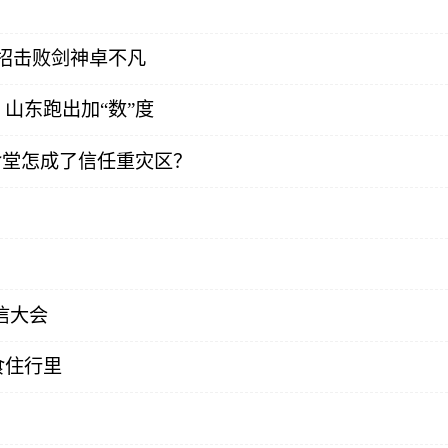
招击败剑神卓不凡
山东跑出加“数”度
食堂怎成了信任重灾区？
信大会
食住行里