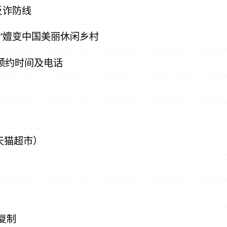
反诈防线
”嬗变中国美丽休闲乡村
预约时间及电话
天猫超市）
复制