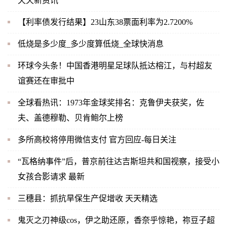
天天新资讯
【利率债发行结果】23山东38票面利率为2.7200%
低烧是多少度_多少度算低烧_全球快消息
环球今头条！中国香港明星足球队抵达榕江，与村超友
谊赛还在审批中
全球看热讯：1973年金球奖排名：克鲁伊夫获奖，佐
夫、盖德穆勒、贝肯鲍尔上榜
多所高校将停用微信支付 官方回应-每日关注
“瓦格纳事件”后，普京前往达吉斯坦共和国视察，接受小
女孩合影请求 最新
三穗县：抓抗旱保生产促增收 天天精选
鬼灭之刃神级cos，伊之助还原，香奈乎惊艳，祢豆子超