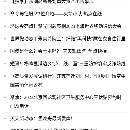
【独家】东湖高新筹划重大资产出售事项
命令与征服3单位介绍——火箭小队 热点在线
环球今亮点！紫光同芯亮相2023上海世界移动通信大会
世界微动态丨朱美芳院士：纤维“黑科技”藏在衣食住行里
国债是什么？会亏本吗？-天天观焦点_焦点快播
短讯！横峰县港边乡“点、线、面”三重防护筑牢反诈防线
（高质量发展调研行）江苏宿迁刘圩村：“垃圾村”嬗变中
国美丽休闲乡村
聚焦：2023北京回龙观社区卫生服务中心三伏贴预约时
间及电话
天天新动态：孟晚舟最新发声！