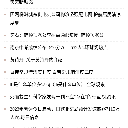
天天新动态
国网株洲城东供电支公司构筑坚强配电网 护航居民清凉
度夏
速看：萨顶顶老公李柏霖通邮集团_萨顶顶老公
南京中考成绩公布, 650分以上 552人!-环球观热点
黄诗丹_关于黄诗丹的介绍
白带常规清洁度ⅱ度 白带常规清洁度二度
lb是什么单位多少kg（lb是什么单位） 全球观察
死而复生！科学家发现一颗不应“存在”的行星 快资讯
2023年暑运今日启动，国铁北京局预计发送旅客7115万
人次-每日信息