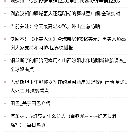
观速讯丨快递投诉电话12305申通 快递投诉电话12305
到底汉朝的疆域更大还是明朝的疆域更广阔-全球实时
当前关注：今天最高温37℃，外出注意防晒
快回本！《小美人鱼》全球票房超5亿美元：黑美人鱼感
谢大家支持和呵护-世界快播报
钢丝断了的旧胎照样用？山西汾阳小作坊翻新轮胎调查_
全球聚看点
巴勒斯坦卫生部称以军在约旦河西岸发起夜间行动 至少1
人死亡|环球聚看点
田巴_关于田巴介绍
汽车service灯亮是什么意思（雪铁龙service灯怎么消
除？）_每日热点