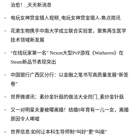
治愈！_天天新消息
电玩女神赏金猎人视频_电玩女神赏金猎人-焦点简讯
花漱生物携手中南大学成立联合实验室，聚焦再生医学
技术领域新发展
“在线玩家第一名” Nexon大型PvP游戏《Warhaven》在
Steam新品节表现突出
中国银行广西区分行：以金融之笔书写高质量发展“新答
卷”
世界微速讯：素炒金针菇的做法大全窍门_素炒金针菇
又一对明星夫妻被曝离婚！结婚9年育有一儿一女，离婚
原因令人唏嘘
世界信息:如何让本科生导师制“叫好”更“叫座”