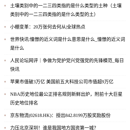
土壤类别中的一二三四类指的是什么类型的土种（土壤
类别中的一二三四类指的是什么类型的土）
小棚变革：20万张何去何从|全球热点
世界快讯:憧憬的近义词是什么意思是什么_憧憬的近义词
是什么
人民论坛网评｜争做为党护党兴党强党的先锋模范_每日
快讯
苹果市值破3万亿 美国前五大科技公司市值超9万亿
NBA历史地位最公正排名规则新鲜出炉，附前十大巨星
历史地位排名
京东物流(02618.HK)：授出842.8199万股奖励股份
力压北京深圳！谁是我国地方国资第一城？