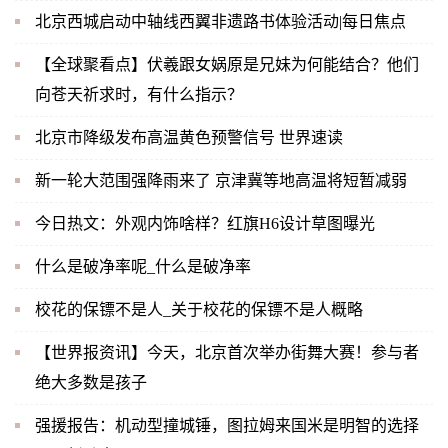
北京西城启动中轴线西翼非遗路书体验活动|每日焦点
【全球聚看点】伏羲跟女娲原是兄妹为何能结合？他们
向苍天祈求时，有什么指示？
北京市降级发布高温黄色预警信号 世界速读
新一轮大范围强降雨来了 京津冀等地高温将短暂减弱
今日热文：外观内饰啥样？红旗H6设计草图曝光
什么是破净率呢_什么是破净率
校花的保镖不是人_关于校花的保镖不是人概略
【世界报资讯】今天，北京首次举办街舞大赛！参与者
绝大多数是孩子
强援报告：机动型撞城锤，图拉姆来国米是明智的选择