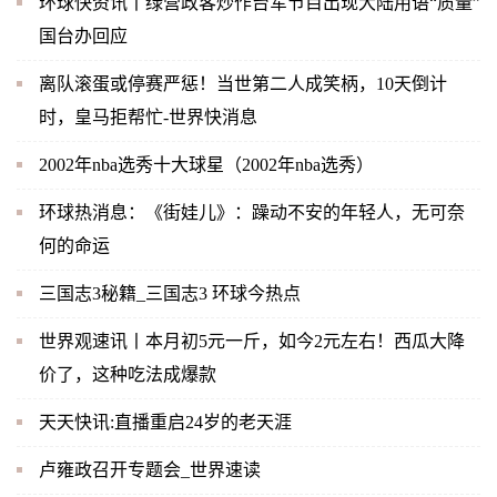
环球快资讯丨绿营政客炒作台军节目出现大陆用语“质量”
国台办回应
离队滚蛋或停赛严惩！当世第二人成笑柄，10天倒计
时，皇马拒帮忙-世界快消息
2002年nba选秀十大球星（2002年nba选秀）
环球热消息：《街娃儿》：躁动不安的年轻人，无可奈
何的命运
三国志3秘籍_三国志3 环球今热点
世界观速讯丨本月初5元一斤，如今2元左右！西瓜大降
价了，这种吃法成爆款
天天快讯:直播重启24岁的老天涯
卢雍政召开专题会_世界速读