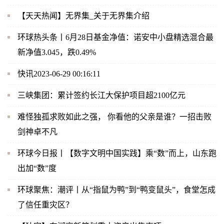
【天天热闻】无界集_关于无界集介绍
环球热头条丨6月28日基金净值：诺安中小盘精选混合最
新净值3.045，跌0.49%
快讯2023-06-29 00:16:11
三峡集团：累计签约长江大保护项目超2100亿元
难怪独孤求败如此之强， 你看他的父亲是谁？一招击败
剑神卓不凡
环球今日报丨【数字文明中国实践】乘“数”而上，山东跑
出加“数”度
环球聚焦：潮评丨从“指鼠为鸭”到“鸭变鼠头”，食堂怎成
了信任重灾区？