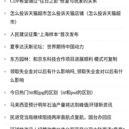
CDP希望通过“往日之影”修复与玩家的关系
怎么投诉天猫超市怎么投诉天猫店铺（怎么投诉天猫超
市）
人民建议征集“上海样本”首次发布
夏季达沃斯论坛：世界期待中国动力
东方园林：和京东科技合作项目进展顺利 模式可复制
领取失业金对以后有什么影响吗_领取失业金对以后有什
么影响
今日热门!tif和jpg的区别（tif和psd的区别）
马来西亚预计明年石油产量将达到峰值|环球新资讯
民进党当局继续阻挠两岸直航点复航，国台办回应