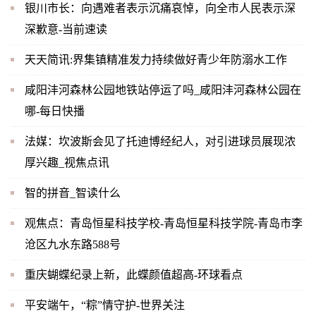
银川市长：向遇难者表示沉痛哀悼，向全市人民表示深
深歉意-当前速读
天天简讯:界集镇精准发力持续做好青少年防溺水工作
咸阳沣河森林公园地铁站停运了吗_咸阳沣河森林公园在
哪-每日快播
法媒：坎波斯会见了托迪博经纪人，对引进球员展现浓
厚兴趣_视焦点讯
智的拼音_智读什么
观焦点：青岛恒星科技学校-青岛恒星科技学院-青岛市李
沧区九水东路588号
重庆蝴蝶纪录上新，此蝶颜值超高-环球看点
平安端午，“粽”情守护-世界关注