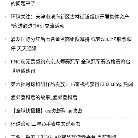
的问题来了
环球关注：天津市滨海新区古林街道组织开展集体资产
“应进必进”培训交流活动
嘉友国际分红后七名董监高组队减持 或套现4.2亿股票跌
停 天天通讯
FNC获无畏契约东京大师赛冠军 全球冠军赛资格赛将启_
世界微速讯
第六批月球科研样品发放：16家机构获得12328.8mg-热闻
孟郊登科后的故事_孟郊登科后
【全球快播报】qq改密码_qq改密
环球滚动:三星s3手表中文说明书
三亚：探索开发5G+AR智慧旅游云平台 当前观点