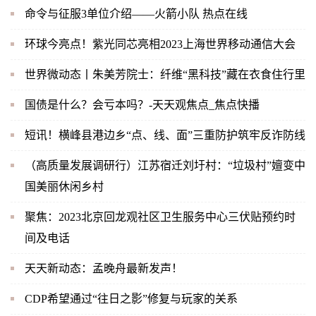
命令与征服3单位介绍——火箭小队 热点在线
环球今亮点！紫光同芯亮相2023上海世界移动通信大会
世界微动态丨朱美芳院士：纤维“黑科技”藏在衣食住行里
国债是什么？会亏本吗？-天天观焦点_焦点快播
短讯！横峰县港边乡“点、线、面”三重防护筑牢反诈防线
（高质量发展调研行）江苏宿迁刘圩村：“垃圾村”嬗变中
国美丽休闲乡村
聚焦：2023北京回龙观社区卫生服务中心三伏贴预约时
间及电话
天天新动态：孟晚舟最新发声！
CDP希望通过“往日之影”修复与玩家的关系