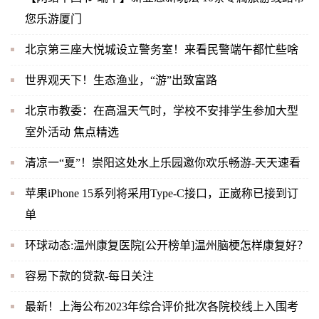
您乐游厦门
北京第三座大悦城设立警务室！来看民警端午都忙些啥
世界观天下！生态渔业，“游”出致富路
北京市教委：在高温天气时，学校不安排学生参加大型
室外活动 焦点精选
清凉一“夏”！崇阳这处水上乐园邀你欢乐畅游-天天速看
苹果iPhone 15系列将采用Type-C接口，正崴称已接到订
单
环球动态:温州康复医院[公开榜单]温州脑梗怎样康复好？
容易下款的贷款-每日关注
最新！上海公布2023年综合评价批次各院校线上入围考