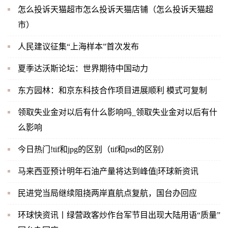
怎么投诉天猫超市怎么投诉天猫店铺（怎么投诉天猫超
市）
人民建议征集“上海样本”首次发布
夏季达沃斯论坛：世界期待中国动力
东方园林：和京东科技合作项目进展顺利 模式可复制
领取失业金对以后有什么影响吗_领取失业金对以后有什
么影响
今日热门!tif和jpg的区别（tif和psd的区别）
马来西亚预计明年石油产量将达到峰值|环球新资讯
民进党当局继续阻挠两岸直航点复航，国台办回应
环球快资讯丨绿营政客炒作台军节目出现大陆用语“质量”