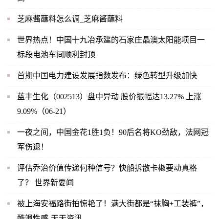
芝麻酱蘸料怎么调_芝麻酱蘸料
世界热点！中国十九冶承建的石家庄晶澳太阳能项目一
标段电池车间顺利封顶
首期中国电力建设发展指数发布：绿色转型升级加快
蓝丰生化（002513）盘中异动 股价振幅达13.27% 上涨
9.09%（06-21）
一夜之间，中国金花1胜1负！90后名将KO劲敌，法网冠
军伤退！
评估乔治价值传递何种信号？快船拆散卡椒要动真格
了？ 世界新要闻
被上海安福路街拍惊艳了！满大街都是“抹胸+工装裤”，
酷飒性感-天天资讯