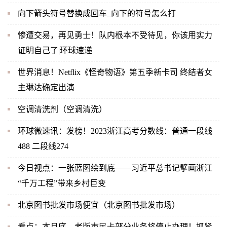
向下箭头符号替换成回车_向下的符号怎么打
惨遭交易，再见勇士！队内根本不受待见，你该用实力
证明自己了|环球速递
世界消息！Netflix《怪奇物语》第五季新卡司 终结者女
主琳达确定出演
空调清洗剂（空调清洗）
环球微速讯：发榜！2023浙江高考分数线：普通一段线
488 二段线274
今日视点：一张蓝图绘到底——习近平总书记擘画浙江
“千万工程”带来乡村巨变
北京图书批发市场便宜（北京图书批发市场）
看点：本月底，老版市民卡部分业务将停止办理！抓紧