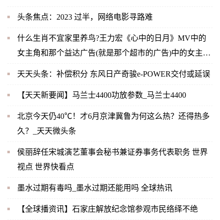
头条焦点：2023 过半，网络电影寻路难
什么生肖不宜家里养鸟?王力宏《心中的日月》MV中的
女主角和那个益达广告(就是那个超市的广告)中的女主角
是同一人吗？-当前快播
天天头条：补偿积分 东风日产奇骏e-POWER交付或延误
【天天新要闻】马兰士4400功放参数_马兰士4400
北京今天仍40℃！才6月京津冀鲁为何这么热？还得热多
久？_天天微头条
侯丽辞任宋城演艺董事会秘书兼证券事务代表职务 世界
视点 世界快看点
墨水过期有毒吗_墨水过期还能用吗 全球热讯
【全球播资讯】石家庄解放纪念馆参观市民络绎不绝