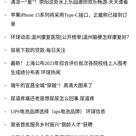
清凉一“夏”！崇阳这处水上乐园邀你欢乐畅游-天天速看
苹果iPhone 15系列将采用Type-C接口，正崴称已接到订
单
环球动态:温州康复医院[公开榜单]温州脑梗怎样康复好？
容易下款的贷款-每日关注
最新！上海公布2023年综合评价批次各院校线上入围考
生成绩分布表 环球热闻
端午的宜昌全城“穿越”！高清大图来了
尿道疼痛还老是想尿尿怎么回事 尿道疼
UPS电池品牌选择（ups电池品牌） 环球信息
我省首批服务乡村振兴“银龄人才”获聘