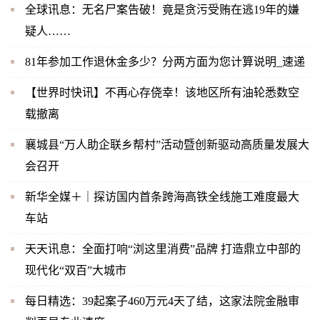
全球讯息：无名尸案告破！竟是贪污受贿在逃19年的嫌
疑人……
81年参加工作退休金多少？分两方面为您计算说明_速递
【世界时快讯】不再心存侥幸！该地区所有油轮悉数空
载撤离
襄城县“万人助企联乡帮村”活动暨创新驱动高质量发展大
会召开
新华全媒＋｜探访国内首条跨海高铁全线施工难度最大
车站
天天讯息：全面打响“浏这里消费”品牌 打造鼎立中部的
现代化“双百”大城市
每日精选：39起案子460万元4天了结，这家法院金融审