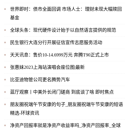
世界即时：债市全面回调 市场人士：理财未现大幅赎回
基金
全球头条：现代硬件设计始于以自然语言提供的规范
民生银行大连分行开展征信宣传志愿服务活动
天天讯息：售价10-14.6999万元 奔腾T90正式上市
张惠妹2023上海站演唱会座位图|最新
比亚迪物管公司更名腾势汽车
蓝厅观察丨中美外长闭门磋商 到底谈了啥 即时焦点
朋友圈祝端午节安康的句子_朋友圈祝端午节安康的短语
精选-环球资讯
净资产回报率就是净资产收益率吗_净资产回报率_全球