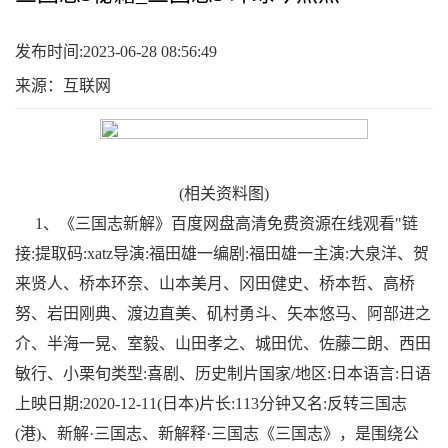
发布时间:2023-06-28 08:56:49
来源：互联网
(相关资料图)
1、《三国志新解》百度网盘高清免费资源在线观看"链
接:提取码:xatz导演:福田雄一编剧:福田雄一主演:大泉洋、贺
来贤人、桥本环奈、山本美月、冈田健史、桥本哲、高桥
努、岩田刚典、渡边直美、矶村勇斗、矢本悠马、阿部进之
介、半海一晃、室毅、山田孝之、城田优、佐藤二朗、西田
敏行、小栗旬类型:喜剧、历史制片国家/地区:日本语言:日语
上映日期:2020-12-11(日本)片长:113分钟又名:反转三国志
(港)、新解·三国志、新解释·三国志《三国志》，是围绕公