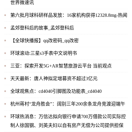
世界微速讯
第六批月球科研样品发放：16家机构获得12328.8mg-热闻
孟郊登科后的故事_孟郊登科后
【全球快播报】qq改密码_qq改密
环球滚动:三星s3手表中文说明书
三亚：探索开发5G+AR智慧旅游云平台 当前观点
天天最新：唐人神拟定增募资不超过3亿元
全球观焦点：cd4040引脚图及功能表_cd4040
杭州蒋村“龙舟胜会”：阔别三年200余条龙舟竞渡迎端午
环球热消息：万信达拟向银行申请700万借款公司实际控
制人徐国钢、刘英夫妇以自有房产无偿为公司提供担保