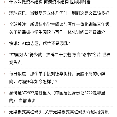
什么叫做资本结构 何谓资本结构 世界即时看
环球速讯：当我复习立体几何时，刷到这篇文章该多好
全球关注：新课标小学生阅读与写作一体化训练三年级_
关于新课标小学生阅读与写作一体化训练三年级简介
快讯：AI填志愿，帮忙还是添乱？
“中国好人”符少武：护碑二十余载 擦亮“洛书”名片 世界
观焦点
每日聚焦：那个单手接刘德华奖杯，满脸不屑的小鲜
肉，时隔多年如今怎样了？
身份证372923是哪里人（中国居民身份证3722是哪里
的） 当前速读
无梁板式高桩码头_关于无梁板式高桩码头介绍-报资讯