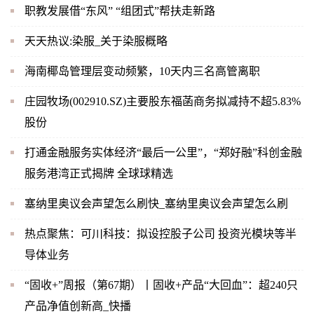
职教发展借“东风” “组团式”帮扶走新路
天天热议:染服_关于染服概略
海南椰岛管理层变动频繁，10天内三名高管离职
庄园牧场(002910.SZ)主要股东福菡商务拟减持不超5.83%
股份
打通金融服务实体经济“最后一公里”，“郑好融”科创金融
服务港湾正式揭牌 全球球精选
塞纳里奥议会声望怎么刷快_塞纳里奥议会声望怎么刷
热点聚焦：可川科技：拟设控股子公司 投资光模块等半
导体业务
“固收+”周报（第67期）丨固收+产品“大回血”：超240只
产品净值创新高_快播