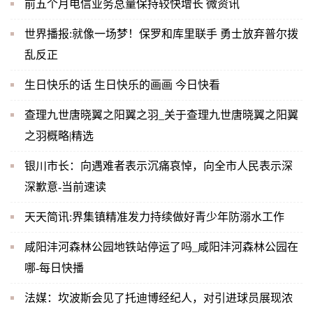
前五个月电信业务总量保持较快增长 微资讯
世界播报:就像一场梦！保罗和库里联手 勇士放弃普尔拨
乱反正
生日快乐的话 生日快乐的画画 今日快看
查理九世唐晓翼之阳翼之羽_关于查理九世唐晓翼之阳翼
之羽概略|精选
银川市长：向遇难者表示沉痛哀悼，向全市人民表示深
深歉意-当前速读
天天简讯:界集镇精准发力持续做好青少年防溺水工作
咸阳沣河森林公园地铁站停运了吗_咸阳沣河森林公园在
哪-每日快播
法媒：坎波斯会见了托迪博经纪人，对引进球员展现浓