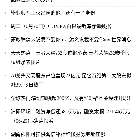
毕业典礼上火出圈的他，还有一个身份
周二（6月20日）COMEX白银最新库存量数据
萧敬腾怎么说我不爱你mv_怎么说我不爱你mv 世界消息
天天热点！王者荣耀s32段位继承表 王者荣耀s32赛季段
位继承表图片
Al龙头又现股东高位套现22亿元 昆仑万维第二大股东拟
减3% 今日热门
全球热门:管理规模超200亿，又有“80后”基金经理升职！
清研环境：融资净偿还68.7万元，融资余额1271.46万元
（06-20）-焦点快看
湖南邵阳可提供海信冰箱维修服务地址在哪