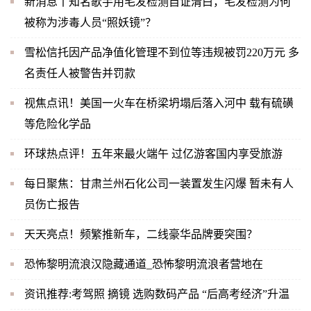
新消息丨知名歌手用毛发检测自证清白，毛发检测为何
被称为涉毒人员“照妖镜”？
雪松信托因产品净值化管理不到位等违规被罚220万元 多
名责任人被警告并罚款
视焦点讯！美国一火车在桥梁坍塌后落入河中 载有硫磺
等危险化学品
环球热点评！五年来最火端午 过亿游客国内享受旅游
每日聚焦：甘肃兰州石化公司一装置发生闪爆 暂未有人
员伤亡报告
天天亮点！频繁推新车，二线豪华品牌要突围？
恐怖黎明流浪汉隐藏通道_恐怖黎明流浪者营地在
资讯推荐:考驾照 摘镜 选购数码产品 “后高考经济”升温