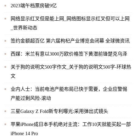
2023端午档票房破9亿
网络显示红叉但是能上网_网络图标显示红叉但可以上网
_世界新动态
签约金额超百亿 第六届枸杞产业博览会闭幕 全球微资讯
西媒：米兰有意以3000万欧价格签下黄潜前锋楚克乌泽
关于狗的说明文500字作文_关于狗的说明文500字-环球热
文
业内人士：当前电池产能布局已快于需要，企业应警惕
产能过剩风险-滚动
三星Galaxy Z Fold新专利曝光:采用弹出式镜头
苹果iPhone成日本手机绝对主流：工作10天就能买起一部
iPhone 14 Pro