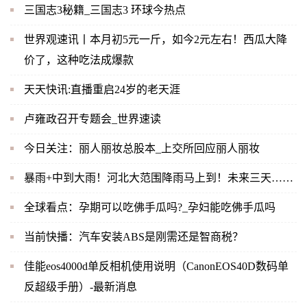
三国志3秘籍_三国志3 环球今热点
世界观速讯丨本月初5元一斤，如今2元左右！西瓜大降
价了，这种吃法成爆款
天天快讯:直播重启24岁的老天涯
卢雍政召开专题会_世界速读
今日关注：丽人丽妆总股本_上交所回应丽人丽妆
暴雨+中到大雨！河北大范围降雨马上到！未来三天……
全球看点：孕期可以吃佛手瓜吗?_孕妇能吃佛手瓜吗
当前快播：汽车安装ABS是刚需还是智商税？
佳能eos4000d单反相机使用说明（CanonEOS40D数码单
反超级手册）-最新消息