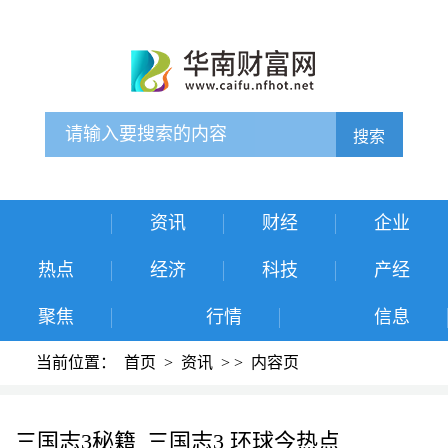
搜索
资讯
财经
企业
热点
经济
科技
产经
聚焦
行情
信息
当前位置：
首页
>
资讯
>
>
内容页
三国志3秘籍_三国志3 环球今热点