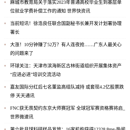
麻城市教育局关于落实2023年普通高校毕业生到基层单
位就业学费补偿工作的通知 世界快资讯
当前短讯！徐浩良任联合国副秘书长兼开发计划署协理
署长
大涨！10分钟赚了52万？有人连夜抢……广东人最关心
的问题来了
环球关注：天津市滨海新区古林街道组织开展集体资产
“应进必进”培训交流活动
嘉友国际分红后七名董监高组队减持 或套现4.2亿股票跌
停 天天通讯
FNC获无畏契约东京大师赛冠军 全球冠军赛资格赛将启_
世界微速讯
第六批月球科研样品发放：16家机构获得12328.8mg-热闻