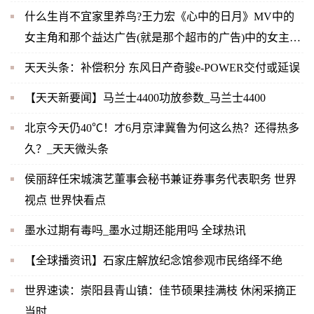
什么生肖不宜家里养鸟?王力宏《心中的日月》MV中的
女主角和那个益达广告(就是那个超市的广告)中的女主角
是同一人吗？-当前快播
天天头条：补偿积分 东风日产奇骏e-POWER交付或延误
【天天新要闻】马兰士4400功放参数_马兰士4400
北京今天仍40℃！才6月京津冀鲁为何这么热？还得热多
久？_天天微头条
侯丽辞任宋城演艺董事会秘书兼证券事务代表职务 世界
视点 世界快看点
墨水过期有毒吗_墨水过期还能用吗 全球热讯
【全球播资讯】石家庄解放纪念馆参观市民络绎不绝
世界速读：崇阳县青山镇：佳节硕果挂满枝 休闲采摘正
当时