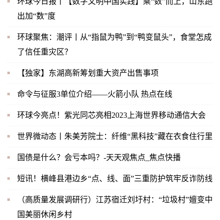
环球今日报丨【数字文明中国实践】乘“数”而上，山东跑
出加“数”度
环球聚焦：潮评丨从“指鼠为鸭”到“鸭变鼠头”，食堂怎成
了信任重灾区？
【独家】东湖高新筹划重大资产出售事项
命令与征服3单位介绍——火箭小队 热点在线
环球今亮点！紫光同芯亮相2023上海世界移动通信大会
世界微动态丨朱美芳院士：纤维“黑科技”藏在衣食住行里
国债是什么？会亏本吗？-天天观焦点_焦点快播
短讯！横峰县港边乡“点、线、面”三重防护筑牢反诈防线
（高质量发展调研行）江苏宿迁刘圩村：“垃圾村”嬗变中
国美丽休闲乡村