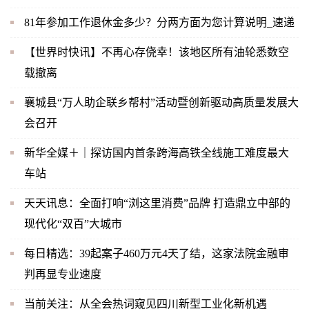
81年参加工作退休金多少？分两方面为您计算说明_速递
【世界时快讯】不再心存侥幸！该地区所有油轮悉数空
载撤离
襄城县“万人助企联乡帮村”活动暨创新驱动高质量发展大
会召开
新华全媒＋｜探访国内首条跨海高铁全线施工难度最大
车站
天天讯息：全面打响“浏这里消费”品牌 打造鼎立中部的
现代化“双百”大城市
每日精选：39起案子460万元4天了结，这家法院金融审
判再显专业速度
当前关注：从全会热词窥见四川新型工业化新机遇