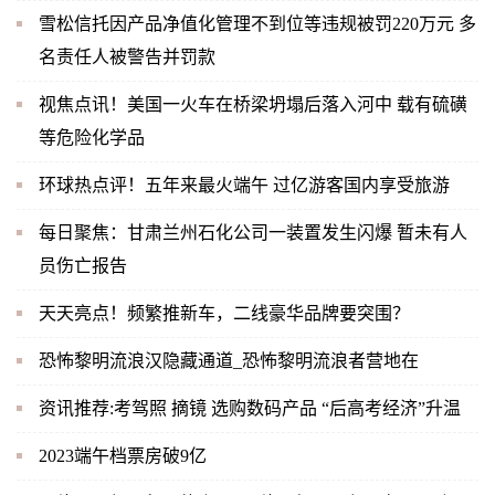
雪松信托因产品净值化管理不到位等违规被罚220万元 多
名责任人被警告并罚款
视焦点讯！美国一火车在桥梁坍塌后落入河中 载有硫磺
等危险化学品
环球热点评！五年来最火端午 过亿游客国内享受旅游
每日聚焦：甘肃兰州石化公司一装置发生闪爆 暂未有人
员伤亡报告
天天亮点！频繁推新车，二线豪华品牌要突围？
恐怖黎明流浪汉隐藏通道_恐怖黎明流浪者营地在
资讯推荐:考驾照 摘镜 选购数码产品 “后高考经济”升温
2023端午档票房破9亿