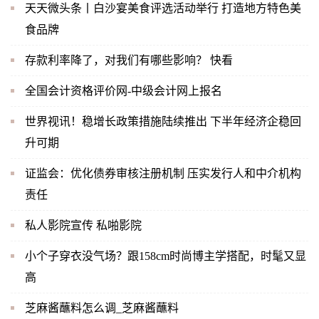
天天微头条丨白沙宴美食评选活动举行 打造地方特色美
食品牌
存款利率降了，对我们有哪些影响？ 快看
全国会计资格评价网-中级会计网上报名
世界视讯！稳增长政策措施陆续推出 下半年经济企稳回
升可期
证监会：优化债券审核注册机制 压实发行人和中介机构
责任
私人影院宣传 私啪影院
小个子穿衣没气场？跟158cm时尚博主学搭配，时髦又显
高
芝麻酱蘸料怎么调_芝麻酱蘸料