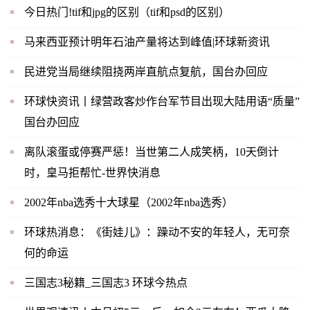
今日热门!tif和jpg的区别（tif和psd的区别）
马来西亚预计明年石油产量将达到峰值|环球新资讯
民进党当局继续阻挠两岸直航点复航，国台办回应
环球快资讯丨绿营政客炒作台军节目出现大陆用语“质量”
国台办回应
离队滚蛋或停赛严惩！当世第二人成笑柄，10天倒计
时，皇马拒帮忙-世界快消息
2002年nba选秀十大球星（2002年nba选秀）
环球热消息：《街娃儿》：躁动不安的年轻人，无可奈
何的命运
三国志3秘籍_三国志3 环球今热点