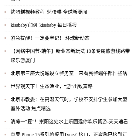
烤蛋糕视频教程_烤蛋糕 全球新要闻
kissbaby官网_kissbaby 每日播报
紧急提醒！一定要牢记！ 环球新动态
【网络中国节·端午】新业态新玩法 10条专属旅游线路带
您乐游厦门
北京第三座大悦城设立警务室！来看民警端午都忙些啥
世界观天下！生态渔业，“游”出致富路
北京市教委：在高温天气时，学校不安排学生参加大型
室外活动 焦点精选
清凉一“夏”！崇阳这处水上乐园邀你欢乐畅游-天天速看
苹果iPhone 15系列将采用Type-C接口，正崴称已接到订