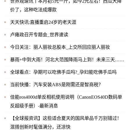
世界观速讯丨本月初5元一斤，如今2元左右！西瓜大降
价了，这种吃法成爆款
天天快讯:直播重启24岁的老天涯
卢雍政召开专题会_世界速读
今日关注：丽人丽妆总股本_上交所回应丽人丽妆
暴雨+中到大雨！河北大范围降雨马上到！未来三天……
全球看点：孕期可以吃佛手瓜吗?_孕妇能吃佛手瓜吗
当前快播：汽车安装ABS是刚需还是智商税？
佳能eos4000d单反相机使用说明（CanonEOS40D数码单
反超级手册）-最新消息
【全球报资讯】这些适合夏天的国风单品千万别错过！
混搭创新时髦值满分，还凉快