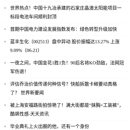
世界热点！中国十九冶承建的石家庄晶澳太阳能项目一
标段电池车间顺利封顶
首期中国电力建设发展指数发布：绿色转型升级加快
蓝丰生化（002513）盘中异动 股价振幅达13.27% 上涨
9.09%（06-21）
一夜之间，中国金花1胜1负！90后名将KO劲敌，法网冠
军伤退！
评估乔治价值传递何种信号？快船拆散卡椒要动真格
了？ 世界新要闻
被上海安福路街拍惊艳了！满大街都是“抹胸+工装裤”，
酷飒性感-天天资讯
毕业典礼上火出圈的他，还有一个身份