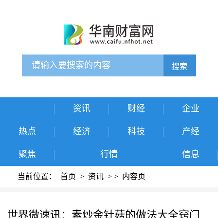
搜索
资讯
财经
企业
热点
经济
科技
产经
聚焦
行情
信息
当前位置：
首页
>
资讯
>
>
内容页
世界微速讯：素炒金针菇的做法大全窍门_