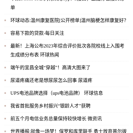
单
环球动态:温州康复医院[公开榜单]温州脑梗怎样康复好？
容易下款的贷款-每日关注
最新！上海公布2023年综合评价批次各院校线上入围考
生成绩分布表 环球热闻
端午的宜昌全城“穿越”！高清大图来了
尿道疼痛还老是想尿尿怎么回事 尿道疼
UPS电池品牌选择（ups电池品牌） 环球信息
我省首批服务乡村振兴“银龄人才”获聘
前五个月电信业务总量保持较快增长 微资讯
世界播报:就像一场梦！保罗和库里联手 勇士放弃普尔拨